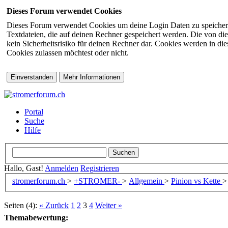
Dieses Forum verwendet Cookies
Dieses Forum verwendet Cookies um deine Login Daten zu speichern (s
Textdateien, die auf deinen Rechner gespeichert werden. Die von di
kein Sicherheitsrisiko für deinen Rechner dar. Cookies werden in d
Cookies zulassen möchtest oder nicht.
Portal
Suche
Hilfe
Hallo, Gast!
Anmelden
Registrieren
stromerforum.ch
>
+STROMER-
>
Allgemein
>
Pinion vs Kette
>
Seiten (4):
« Zurück
1
2
3
4
Weiter »
Themabewertung: