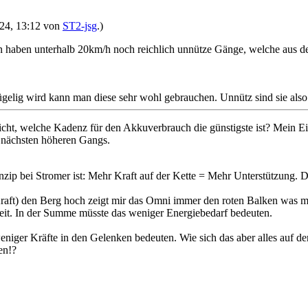
2024, 13:12 von
ST2-jsg
.)
 haben unterhalb 20km/h noch reichlich unnütze Gänge, welche aus d
hügelig wird kann man diese sehr wohl gebrauchen. Unnütz sind sie also n
icht, welche Kadenz für den Akkuverbrauch die günstigste ist? Mein E
 nächsten höheren Gangs.
rinzip bei Stromer ist: Mehr Kraft auf der Kette = Mehr Unterstützung.
aft) den Berg hoch zeigt mir das Omni immer den roten Balken was mehr
keit. In der Summe müsste das weniger Energiebedarf bedeuten.
eniger Kräfte in den Gelenken bedeuten. Wie sich das aber alles auf de
en!?