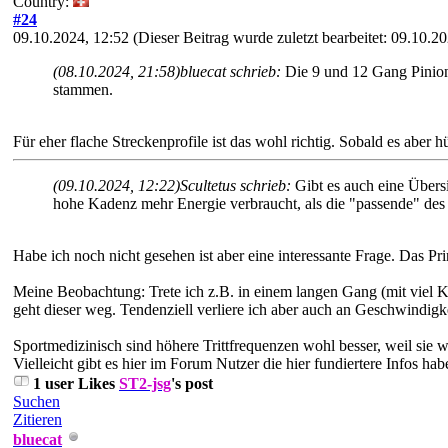
Country:
#24
09.10.2024, 12:52
(Dieser Beitrag wurde zuletzt bearbeitet: 09.10.
(08.10.2024, 21:58)
bluecat schrieb:
Die 9 und 12 Gang Pinion
stammen.
Für eher flache Streckenprofile ist das wohl richtig. Sobald es aber 
(09.10.2024, 12:22)
Scultetus schrieb:
Gibt es auch eine Übers
hohe Kadenz mehr Energie verbraucht, als die "passende" des
Habe ich noch nicht gesehen ist aber eine interessante Frage. Das P
Meine Beobachtung: Trete ich z.B. in einem langen Gang (mit viel Kr
geht dieser weg. Tendenziell verliere ich aber auch an Geschwindig
Sportmedizinisch sind höhere Trittfrequenzen wohl besser, weil sie w
Vielleicht gibt es hier im Forum Nutzer die hier fundiertere Infos hab
1 user Likes
ST2-jsg
's post
Suchen
Zitieren
bluecat