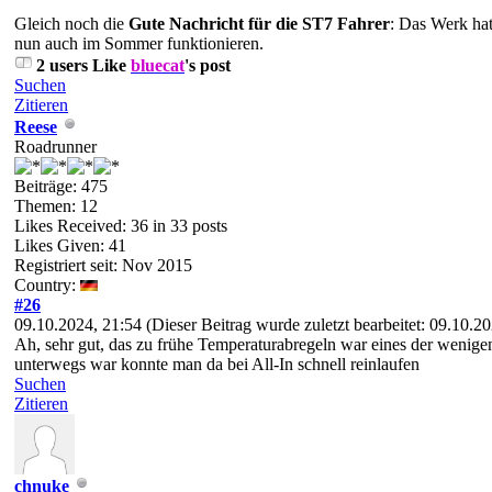
Gleich noch die
Gute N
achricht für die ST7 Fahrer
: Das Werk hat
nun auch im Sommer funktionieren.
2 users Like
bluecat
's post
Suchen
Zitieren
Reese
Roadrunner
Beiträge: 475
Themen: 12
Likes Received:
36
in 33 posts
Likes Given: 41
Registriert seit: Nov 2015
Country:
#26
09.10.2024, 21:54
(Dieser Beitrag wurde zuletzt bearbeitet: 09.10.
Ah, sehr gut, das zu frühe Temperaturabregeln war eines der weni
unterwegs war konnte man da bei All-In schnell reinlaufen
Suchen
Zitieren
chnuke