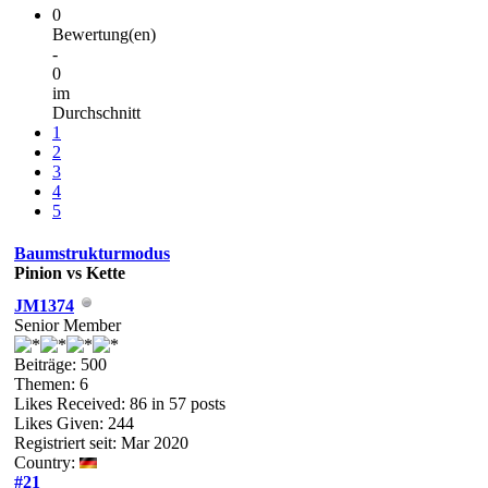
0
Bewertung(en)
-
0
im
Durchschnitt
1
2
3
4
5
Baumstrukturmodus
Pinion vs Kette
JM1374
Senior Member
Beiträge: 500
Themen: 6
Likes Received:
86
in 57 posts
Likes Given: 244
Registriert seit: Mar 2020
Country:
#21