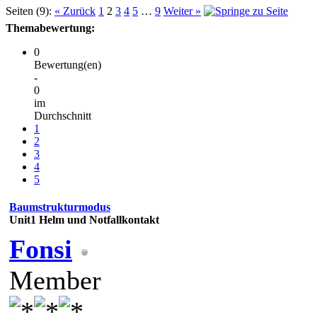
Seiten (9):
« Zurück
1
2
3
4
5
…
9
Weiter »
Themabewertung:
0
Bewertung(en)
-
0
im
Durchschnitt
1
2
3
4
5
Baumstrukturmodus
Unit1 Helm und Notfallkontakt
Fonsi
Member