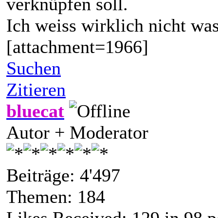
verknüpfen soll.
Ich weiss wirklich nicht 
[attachment=1966]
Suchen
Zitieren
bluecat
Autor + Moderator
Beiträge: 4'497
Themen: 184
Likes Received:
129
in 98 p