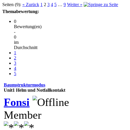
Seiten (9):
« Zurück
1
2
3
4
5
…
9
Weiter »
Themabewertung:
0
Bewertung(en)
-
0
im
Durchschnitt
1
2
3
4
5
Baumstrukturmodus
Unit1 Helm und Notfallkontakt
Fonsi
Member