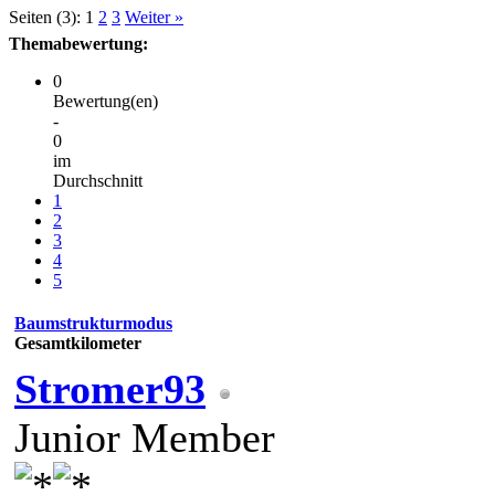
Seiten (3):
1
2
3
Weiter »
Themabewertung:
0
Bewertung(en)
-
0
im
Durchschnitt
1
2
3
4
5
Baumstrukturmodus
Gesamtkilometer
Stromer93
Junior Member