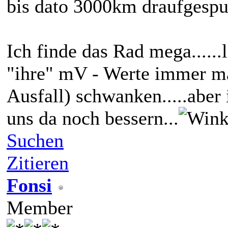
bis dato 3000km draufgespul
Ich finde das Rad mega......l
"ihre" mV - Werte immer ma
Ausfall) schwanken.....aber 
uns da noch bessern...
Suchen
Zitieren
Fonsi
Member