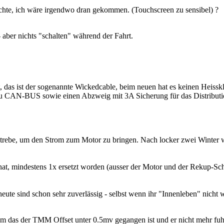
dachte, ich wäre irgendwo dran gekommen. (Touchscreen zu sensibel) ?
 aber nichts "schalten" während der Fahrt.
, das ist der sogenannte Wickedcable, beim neuen hat es keinen Heissk
u CAN-BUS sowie einen Abzweig mit 3A Sicherung für das Distributi
trebe, um den Strom zum Motor zu bringen. Nach locker zwei Winter w
hat, mindestens 1x ersetzt worden (ausser der Motor und der Rekup-Sc
ute sind schon sehr zuverlässig - selbst wenn ihr "Innenleben" nicht 
lem das der TMM Offset unter 0.5mv gegangen ist und er nicht mehr fuh