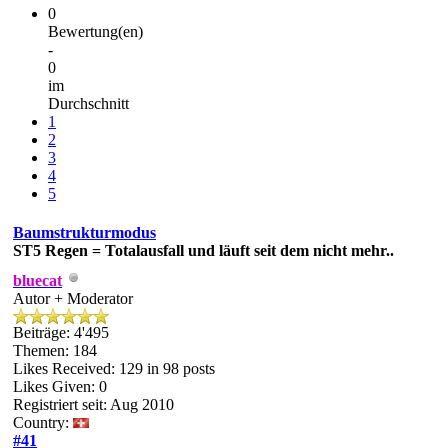
0
Bewertung(en)
-
0
im
Durchschnitt
1
2
3
4
5
Baumstrukturmodus
ST5
Regen = Totalausfall und läuft seit dem nicht mehr..
bluecat
Autor + Moderator
Beiträge: 4'495
Themen: 184
Likes Received:
129
in 98 posts
Likes Given: 0
Registriert seit: Aug 2010
Country:
#41