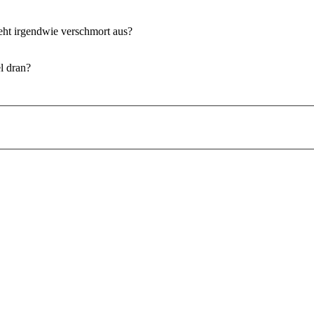
eht irgendwie verschmort aus?
l dran?