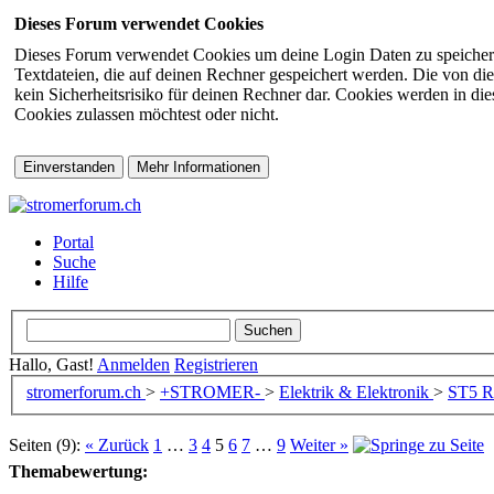
Dieses Forum verwendet Cookies
Dieses Forum verwendet Cookies um deine Login Daten zu speichern (s
Textdateien, die auf deinen Rechner gespeichert werden. Die von di
kein Sicherheitsrisiko für deinen Rechner dar. Cookies werden in d
Cookies zulassen möchtest oder nicht.
Portal
Suche
Hilfe
Hallo, Gast!
Anmelden
Registrieren
stromerforum.ch
>
+STROMER-
>
Elektrik & Elektronik
>
ST5
Re
Seiten (9):
« Zurück
1
…
3
4
5
6
7
…
9
Weiter »
Themabewertung: