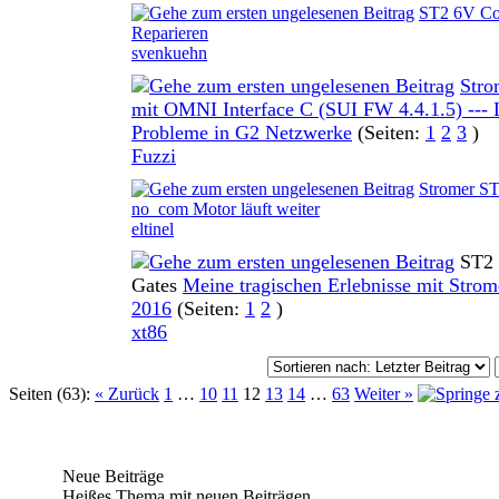
ST2 6V Con
0 Bewertung(en) - 0 von 5 durchschnittlich
Reparieren
svenkuehn
Stro
mit OMNI Interface C (SUI FW 4.4.1.5) --- 
0 Bewertung(en) - 0 von 5 durchschnittlich
Probleme in G2 Netzwerke
(Seiten:
1
2
3
)
Fuzzi
Stromer S
0 Bewertung(en) - 0 von 5 durchschnittlich
no_com Motor läuft weiter
eltinel
ST2
Gates
Meine tragischen Erlebnisse mit Stro
0 Bewertung(en) - 0 von 5 durchschnittlich
2016
(Seiten:
1
2
)
xt86
Seiten (63):
« Zurück
1
…
10
11
12
13
14
…
63
Weiter »
Neue Beiträge
Heißes Thema mit neuen Beiträgen