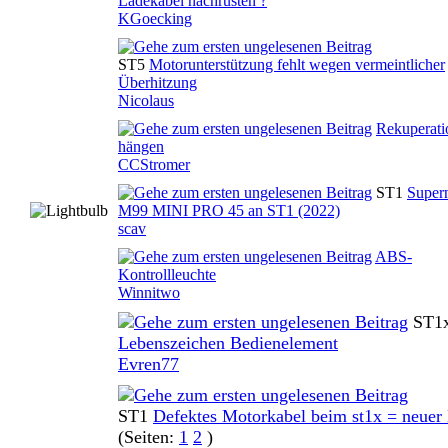
0 Bewertung(en) - 0 von 5 durchschnittlich
Ladekabel nachrüsten ?
KGoecking
ST5
Motorunterstützung fehlt wegen vermeintlicher
0 Bewertung(en) - 0 von 5 durchschnittlich
Überhitzung
Nicolaus
Rekuperatio
0 Bewertung(en) - 0 von 5 durchschnittlich
hängen
CCStromer
ST1
Super
0 Bewertung(en) - 0 von 5 durchschnittlich
M99 MINI PRO 45 an ST1 (2022)
scav
ABS-
0 Bewertung(en) - 0 von 5 durchschnittlich
Kontrollleuchte
Winnitwo
ST1
Lebenszeichen Bedienelement
0 Bewertung(en) - 0 von 5 durchschnittlich
Evren77
ST1
Defektes Motorkabel beim st1x = neuer
0 Bewertung(en) - 0 von 5 durchschnittlich
(Seiten:
1
2
)