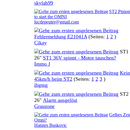
skylab99
ST2 Pinion
0 Bewertung(en) - 0 von 5 durchschnittlich
to start the OMNI
lucdepeuter@gmail.com
Fehlermeldung E21041A
(Seiten:
1
2
)
0 Bewertung(en) - 0 von 5 durchschnittlich
Cikay
ST1
26"
ST1 36V spinnt - Motor tauschen?
0 Bewertung(en) - 0 von 5 durchschnittlich
Immo J
Kein
45km/h beim ST2
(Seiten:
1
2
3
)
0 Bewertung(en) - 0 von 5 durchschnittlich
ibgmg
ST2
26"
Alarm ausgelöst
0 Bewertung(en) - 0 von 5 durchschnittlich
Grauzone
Gelbes Zei
0 Bewertung(en) - 0 von 5 durchschnittlich
Omni?
Hannes Buskovic