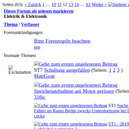
Seiten (63):
« Zurück
1
…
10
11
12
13
14
…
63
Weiter »
Dieses Forum als gelesen markieren
Elektrik & Elektronik
Thema
/
Verfasser
Forenankündigungen
Bitte Forenregeln beachten
ere
Normale Themen
ST7
Schaltung ausgefallen
(Seiten:
1
2
3
)
0 Bewertung(en) - 0 von 5 durchschnittlich
MattGrott
Speichenaufnahme am Motor gerissen
(Seite
0 Bewertung(en) - 0 von 5 durchschnittlich
318ic
ST1
Suche
0 Bewertung(en) - 0 von 5 durchschnittlich
Fahrer im Raum Berlin zwecks Unterstuetzung bei 
cocka
ST1 - 201