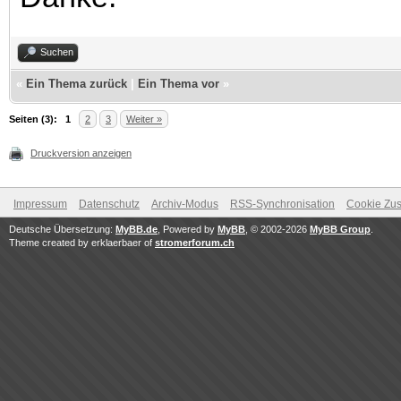
Suchen
«
Ein Thema zurück
|
Ein Thema vor
»
Seiten (3):
1
2
3
Weiter »
Druckversion anzeigen
Impressum
Datenschutz
Archiv-Modus
RSS-Synchronisation
Cookie Zus
Deutsche Übersetzung:
MyBB.de
, Powered by
MyBB
, © 2002-2026
MyBB Group
.
Theme created by erklaerbaer of
stromerforum.ch