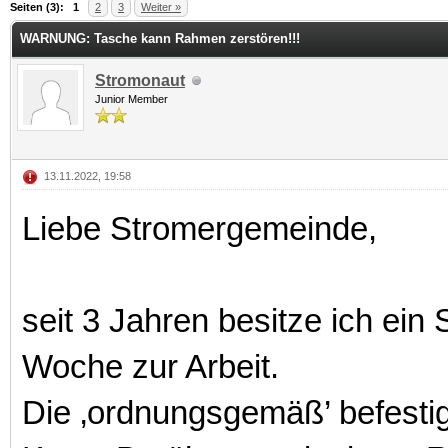
 im Durchschnitt
Seiten (3):
1
2
3
Weiter »
WARNUNG: Tasche kann Rahmen zerstören!!!
Stromonaut
Junior Member
13.11.2022, 19:58
Liebe Stromergemeinde,
seit 3 Jahren besitze ich ei
Woche zur Arbeit.
Die ‚ordnungsgemäß’ befestigt