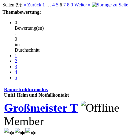
Seiten (9):
« Zurück
1
…
4
5
6
7
8
9
Weiter »
Themabewertung:
0
Bewertung(en)
-
0
im
Durchschnitt
1
2
3
4
5
Baumstrukturmodus
Unit1 Helm und Notfallkontakt
Großmeister T
Member