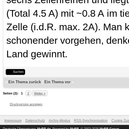
(Total 4.5 A) mit ~0.8 A im 
Zelle (i.d.R. max. 2A). Man 
schonender vorgehen, denke
Land gewinnt.
Suchen
«
Ein Thema zurück
|
Ein Thema vor
»
Seiten (2):
1
2
Weiter »
Druckversion anzeigen
Impressum
Datenschutz
Archiv-Modus
RSS-Synchronisation
Cookie Zus
Deutsche Übersetzung:
MyBB.de
, Powered by
MyBB
, © 2002-2026
MyBB Group
.