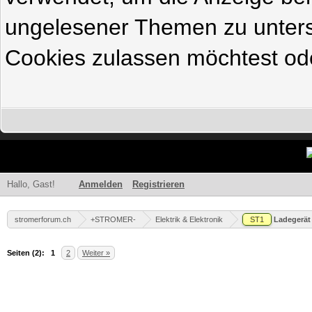
ungelesener Themen zu untersc
Cookies zulassen möchtest ode
Hallo, Gast!
Anmelden
Registrieren
stromerforum.ch
+STROMER-
Elektrik & Elektronik
ST1
Ladegerät
Seiten (2):
1
2
Weiter »