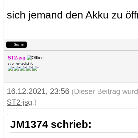
sich jemand den Akku zu öf
Suchen
ST2-jsg
stromer-tech.info
16.12.2021, 23:56
(Dieser Beitrag wurd
ST2-jsg
.)
JM1374 schrieb: