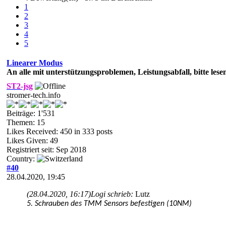
1
2
3
4
5
Linearer Modus
An alle mit unterstützungsproblemen, Leistungsabfall, bitte lese
ST2-jsg
stromer-tech.info
Beiträge: 1'531
Themen: 15
Likes Received:
450
in 333 posts
Likes Given: 49
Registriert seit: Sep 2018
Country:
#40
28.04.2020, 19:45
(28.04.2020, 16:17)
Logi schrieb:
Lutz
5. Schrauben des TMM Sensors befestigen (10NM)