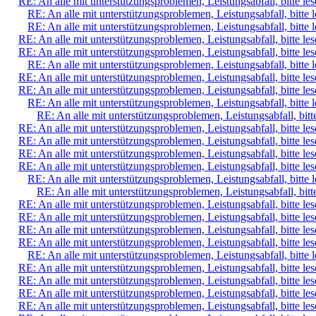
RE: An alle mit unterstützungsproblemen, Leistungsabfall, bitte le
RE: An alle mit unterstützungsproblemen, Leistungsabfall, bitte 
RE: An alle mit unterstützungsproblemen, Leistungsabfall, bitte 
RE: An alle mit unterstützungsproblemen, Leistungsabfall, bitte le
RE: An alle mit unterstützungsproblemen, Leistungsabfall, bitte le
RE: An alle mit unterstützungsproblemen, Leistungsabfall, bitte 
RE: An alle mit unterstützungsproblemen, Leistungsabfall, bitte le
RE: An alle mit unterstützungsproblemen, Leistungsabfall, bitte le
RE: An alle mit unterstützungsproblemen, Leistungsabfall, bitte 
RE: An alle mit unterstützungsproblemen, Leistungsabfall, bitt
RE: An alle mit unterstützungsproblemen, Leistungsabfall, bitte le
RE: An alle mit unterstützungsproblemen, Leistungsabfall, bitte le
RE: An alle mit unterstützungsproblemen, Leistungsabfall, bitte le
RE: An alle mit unterstützungsproblemen, Leistungsabfall, bitte le
RE: An alle mit unterstützungsproblemen, Leistungsabfall, bitte 
RE: An alle mit unterstützungsproblemen, Leistungsabfall, bitt
RE: An alle mit unterstützungsproblemen, Leistungsabfall, bitte le
RE: An alle mit unterstützungsproblemen, Leistungsabfall, bitte le
RE: An alle mit unterstützungsproblemen, Leistungsabfall, bitte le
RE: An alle mit unterstützungsproblemen, Leistungsabfall, bitte le
RE: An alle mit unterstützungsproblemen, Leistungsabfall, bitte 
RE: An alle mit unterstützungsproblemen, Leistungsabfall, bitte le
RE: An alle mit unterstützungsproblemen, Leistungsabfall, bitte le
RE: An alle mit unterstützungsproblemen, Leistungsabfall, bitte le
RE: An alle mit unterstützungsproblemen, Leistungsabfall, bitte le