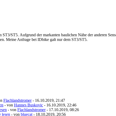
 ST3/ST5. Aufgrund der markanten baulichen Nähe der anderen Senso
gen. Meine Anfrage bei IDbike galt nur dem ST3/ST5.
on
Flachlandstromer
- 16.10.2019, 21:47
sen
- von
Hannes Buskovic
- 16.10.2019, 22:46
lesen
- von
Flachlandstromer
- 17.10.2019, 08:26
e lesen
- von
bluecat
- 18.10.2019, 20:56