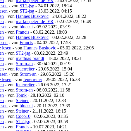
sen
- von
markuspeter_de_ER
- 24.01.2022, 17:53
lesen
- von
ST2-jsg
- 24.01.2022, 18:24
lesen
- von
ST2-jsg
- 13.03.2022, 04:15
sen
- von
Hannes Buskovic
- 24.01.2022, 18:22
sen
- von
markuspeter_de_ER
- 02.02.2022, 16:49
lesen
- von
bluecat
- 05.02.2022, 03:19
sen
- von
Francis
- 03.02.2022, 18:03
sen
- von
Hannes Buskovic
- 03.02.2022, 23:28
lesen
- von
Francis
- 04.02.2022, 17:53
e lesen
- von
Hannes Buskovic
- 05.02.2022, 22:05
sen
- von
ST2-jsg
- 03.02.2022, 23:49
sen
- von
matthias-brandt
- 18.02.2022, 18:21
sen
- von
Strom-an
- 30.04.2022, 00:19
sen
- von
feuerreiter
- 29.05.2022, 15:04
lesen
- von
Strom-an
- 29.05.2022, 15:26
e lesen
- von
feuerreiter
- 29.05.2022, 16:38
sen
- von
feuerreiter
- 26.06.2022, 13:21
sen
- von
Strom-an
- 06.09.2022, 11:58
sen
- von
Tomk
- 28.10.2022, 02:10
sen
- von
Steiner
- 20.11.2022, 12:33
lesen
- von
bluecat
- 20.11.2022, 13:39
sen
- von
Steiner
- 21.11.2022, 16:15
sen
- von
Coco10
- 02.06.2023, 01:35
sen
- von
ST2-jsg
- 02.06.2023, 03:59
sen
- von
Francis
- 10.07.2023, 14:21