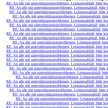
RE: An alle mit unterstützungsproblemen, Leistungsabfall, bitte le
RE: An alle mit unterstützungsproblemen, Leistungsabfall, bitte 
RE: An alle mit unterstützungsproblemen, Leistungsabfall, bitte 
RE: An alle mit unterstützungsproblemen, Leistungsabfall, bitt
RE: An alle mit unterstützungsproblemen, Leistungsabfall, bitte le
RE: An alle mit unterstützungsproblemen, Leistungsabfall, bitte 
RE: An alle mit unterstützungsproblemen, Leistungsabfall, bitt
RE: An alle mit unterstützungsproblemen, Leistungsabfall, bitte le
RE: An alle mit unterstützungsproblemen, Leistungsabfall, bitte 
RE: An alle mit unterstützungsproblemen, Leistungsabfall, bitt
RE: An alle mit unterstützungsproblemen, Leistungsabfall, bitte le
RE: An alle mit unterstützungsproblemen, Leistungsabfall, bitte le
RE: An alle mit unterstützungsproblemen, Leistungsabfall, bitte le
RE: An alle mit unterstützungsproblemen, Leistungsabfall, bitte le
RE: An alle mit unterstützungsproblemen, Leistungsabfall, bitte le
RE: An alle mit unterstützungsproblemen, Leistungsabfall, bitte 
RE: An alle mit unterstützungsproblemen, Leistungsabfall, bitt
RE: An alle mit unterstützungsproblemen, Leistungsabfall, bi
RE: An alle mit unterstützungsproblemen, Leistungsabfall, bitte le
RE: An alle mit unterstützungsproblemen, Leistungsabfall, bitte le
RE: An alle mit unterstützungsproblemen, Leistungsabfall, bitte 
RE: An alle mit unterstützungsproblemen, Leistungsabfall, bitt
RE: An alle mit unterstützungsproblemen, Leistungsabfall, bi
RE: An alle mit unterstützungsproblemen, Leistungsabfall, bitte le
RE: An alle mit unterstützungsproblemen, Leistungsabfall, bitte le