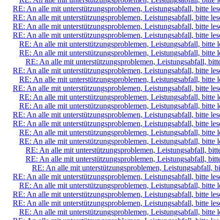
RE: An alle mit unterstützungsproblemen, Leistungsabfall, bitte le
RE: An alle mit unterstützungsproblemen, Leistungsabfall, bitte le
RE: An alle mit unterstützungsproblemen, Leistungsabfall, bitte le
RE: An alle mit unterstützungsproblemen, Leistungsabfall, bitte le
RE: An alle mit unterstützungsproblemen, Leistungsabfall, bitte 
RE: An alle mit unterstützungsproblemen, Leistungsabfall, bitte 
RE: An alle mit unterstützungsproblemen, Leistungsabfall, bitt
RE: An alle mit unterstützungsproblemen, Leistungsabfall, bitte le
RE: An alle mit unterstützungsproblemen, Leistungsabfall, bitte 
RE: An alle mit unterstützungsproblemen, Leistungsabfall, bitte le
RE: An alle mit unterstützungsproblemen, Leistungsabfall, bitte 
RE: An alle mit unterstützungsproblemen, Leistungsabfall, bitte 
RE: An alle mit unterstützungsproblemen, Leistungsabfall, bitte le
RE: An alle mit unterstützungsproblemen, Leistungsabfall, bitte le
RE: An alle mit unterstützungsproblemen, Leistungsabfall, bitte 
RE: An alle mit unterstützungsproblemen, Leistungsabfall, bitte 
RE: An alle mit unterstützungsproblemen, Leistungsabfall, bitt
RE: An alle mit unterstützungsproblemen, Leistungsabfall, bitt
RE: An alle mit unterstützungsproblemen, Leistungsabfall, bi
RE: An alle mit unterstützungsproblemen, Leistungsabfall, bitte le
RE: An alle mit unterstützungsproblemen, Leistungsabfall, bitte 
RE: An alle mit unterstützungsproblemen, Leistungsabfall, bitte le
RE: An alle mit unterstützungsproblemen, Leistungsabfall, bitte le
RE: An alle mit unterstützungsproblemen, Leistungsabfall, bitte 