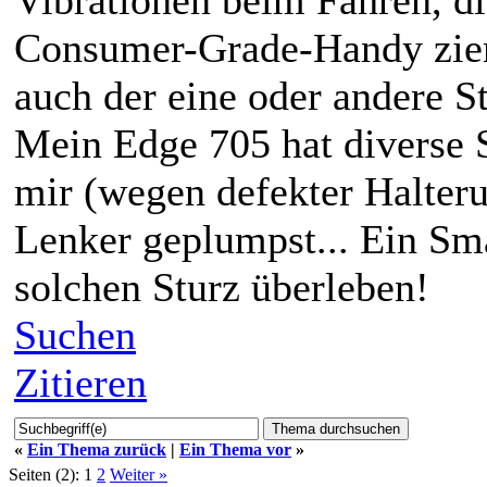
Vibrationen beim Fahren, d
Consumer-Grade-Handy ziem
auch der eine oder andere S
Mein Edge 705 hat diverse St
mir (wegen defekter Halter
Lenker geplumpst... Ein Sm
solchen Sturz überleben!
Suchen
Zitieren
«
Ein Thema zurück
|
Ein Thema vor
»
Seiten (2):
1
2
Weiter »