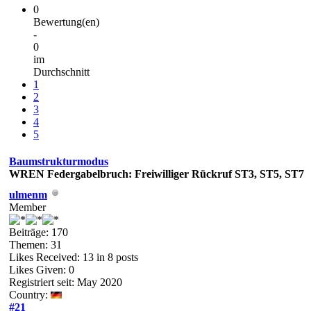
0
Bewertung(en)
-
0
im
Durchschnitt
1
2
3
4
5
Baumstrukturmodus
WREN Federgabelbruch: Freiwilliger Rückruf ST3, ST5, ST7
ulmenm
Member
Beiträge: 170
Themen: 31
Likes Received:
13
in 8 posts
Likes Given: 0
Registriert seit: May 2020
Country:
#21