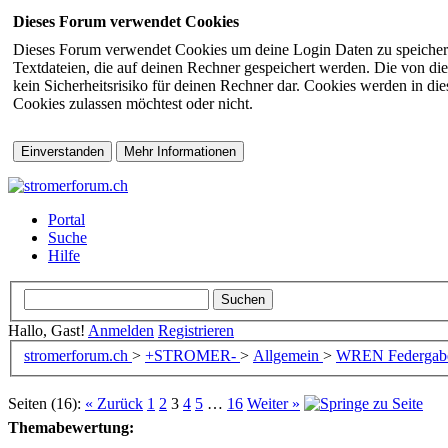
Dieses Forum verwendet Cookies
Dieses Forum verwendet Cookies um deine Login Daten zu speichern (s
Textdateien, die auf deinen Rechner gespeichert werden. Die von di
kein Sicherheitsrisiko für deinen Rechner dar. Cookies werden in d
Cookies zulassen möchtest oder nicht.
Portal
Suche
Hilfe
Hallo, Gast!
Anmelden
Registrieren
stromerforum.ch
>
+STROMER-
>
Allgemein
>
WREN Federgabel
Seiten (16):
« Zurück
1
2
3
4
5
…
16
Weiter »
Themabewertung: