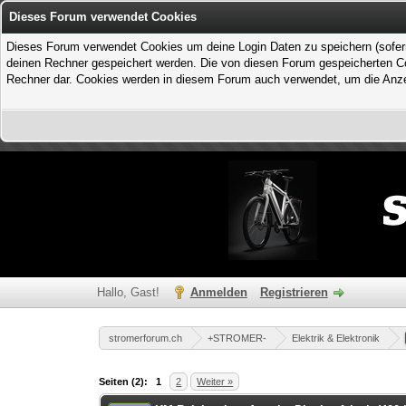
Dieses Forum verwendet Cookies
Dieses Forum verwendet Cookies um deine Login Daten zu speichern (sofern Du
deinen Rechner gespeichert werden. Die von diesen Forum gespeicherten Coo
Rechner dar. Cookies werden in diesem Forum auch verwendet, um die Anzei
Hallo, Gast!
Anmelden
Registrieren
stromerforum.ch
+STROMER-
Elektrik & Elektronik
0 Bewertung(en) - 0 im Durchschnitt
1
2
3
4
5
Seiten (2):
1
2
Weiter »