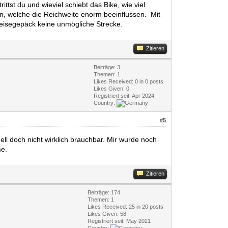
ittst du und wieviel schiebt das Bike, wie viel
en, welche die Reichweite enorm beeinflussen. Mit
Reisegepäck keine unmögliche Strecke.
Zitieren
Beiträge: 3
Themen: 1
Likes Received:
0
in 0 posts
Likes Given: 0
Registriert seit: Apr 2024
Country:
#5
l doch nicht wirklich brauchbar. Mir wurde noch
me.
Zitieren
Beiträge: 174
Themen: 1
Likes Received:
25
in 20 posts
Likes Given: 58
Registriert seit: May 2021