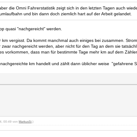
ber die Omni Fahrerstatistik zeigt sich in den letzten Tagen auch wied
mlaufbahn und bin dann doch ziemlich hart auf der Arbeit gelandet.
App quasi "nachgereicht" werden.
ar km vergisst. Da kommt manchmal auch einiges bei zusammen. Strom
r zwar nachgereicht werden, aber nicht für den Tag an dem sie tatsäch
s vorkommen, dass man für bestimmte Tage mehr km auf dem Zähler in
 nachgereichte km handelt und zählt dann üblicher weise "gefahrene S
24, 00:49 von
MarkusSi
.)