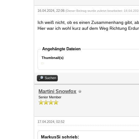
16.04.2024, 22:06
(Dieser Beitrag wurde zuletzt bearbeitet: 16.04.20
Ich weiß nicht, ob es einen Zusammenhang gibt, abe
Hier war ich wohl kurz auf dem Weg Richtung Erdum
Angehängte Dateien
Thumbnail(s)
Suchen
Martini Snowfox
Senior Member
17.04.2024, 02:52
MarkusSi schrieb: