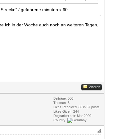
Strecke" / gefahrene minuten x 60.
abe ich in der Woche auch noch an weiteren Tagen,
Zitieren
Beiträge: 500
Themen: 6
Likes Received:
86
in 57 posts
Likes Given: 244
Registriert seit: Mar 2020
Country:
#9