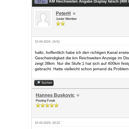
KM Reichweiten Angabe Display falsch (400
ST1x
PeterH
Junior Member
15.04.2024, 16:51
hallo, hoffentlich habe ich den richtigen Kanal er
Geschwindigkeit die km Reichweiten Anzeige im Disp
zeigt 38km. Nur die Stufe 1 hat sich auf 400km fest
gebracht. Hatte vielleicht schon jemand da Proble
Suchen
Hannes Buskovic
Posting Freak
15.04.2024, 19:22