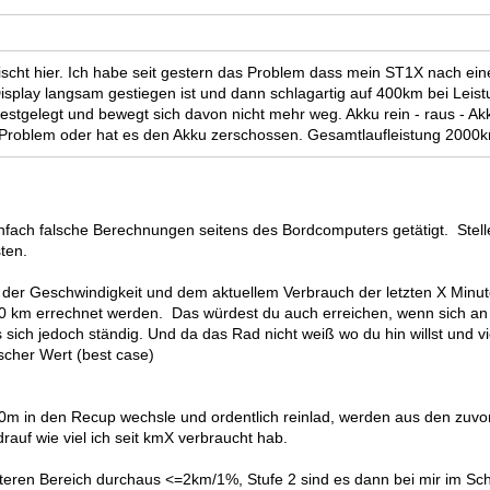
rwischt hier. Ich habe seit gestern das Problem dass mein ST1X nach ei
splay langsam gestiegen ist und dann schlagartig auf 400km bei Leistu
festgelegt und bewegt sich davon nicht mehr weg. Akku rein - raus - Akk
da Problem oder hat es den Akku zerschossen. Gesamtlaufleistung 2000
einfach falsche Berechnungen seitens des Bordcomputers getätigt. Stel
ten.
 der Geschwindigkeit und dem aktuellem Verbrauch der letzten X Minut
 km errechnet werden. Das würdest du auch erreichen, wenn sich an
 sich jedoch ständig. Und da das Rad nicht weiß wo du hin willst und v
ischer Wert (best case)
00m in den Recup wechsle und ordentlich reinlad, werden aus den zu
auf wie viel ich seit kmX verbraucht hab.
unteren Bereich durchaus <=2km/1%, Stufe 2 sind es dann bei mir im S