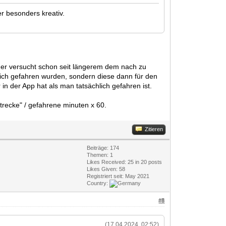
er besonders kreativ.
er versucht schon seit längerem dem nach zu
lich gefahren wurden, sondern diese dann für den
 der App hat als man tatsächlich gefahren ist.
trecke" / gefahrene minuten x 60.
Zitieren
Beiträge: 174
Themen: 1
Likes Received:
25
in 20 posts
Likes Given: 58
Registriert seit: May 2021
Country:
#8
(17.04.2024, 02:52)