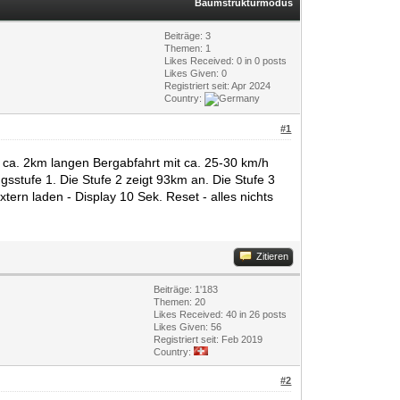
Baumstrukturmodus
Beiträge: 3
Themen: 1
Likes Received:
0
in 0 posts
Likes Given: 0
Registriert seit: Apr 2024
Country:
#1
er ca. 2km langen Bergabfahrt mit ca. 25-30 km/h
sstufe 1. Die Stufe 2 zeigt 93km an. Die Stufe 3
tern laden - Display 10 Sek. Reset - alles nichts
Zitieren
Beiträge: 1'183
Themen: 20
Likes Received:
40
in 26 posts
Likes Given: 56
Registriert seit: Feb 2019
Country:
#2