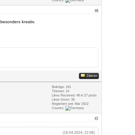
Country:
#6
 besonders kreativ.
Zitieren
Beiträge: 291
Themen: 10
Likes Received:
48
in 27 posts
Likes Given: 35
Registriert seit: Mar 2022
Country:
#7
(16.04.2024, 22:06)