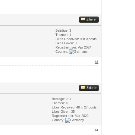
Zitieren
Beiträge: 3
Themen: 1
Likes Received:
0
in 0 posts
Likes Given: 0
Registriert seit: Apr 2024
Country:
#3
Zitieren
Beiträge: 291
Themen: 10
Likes Received:
48
in 27 posts
Likes Given: 35
Registriert seit: Mar 2022
Country:
#4