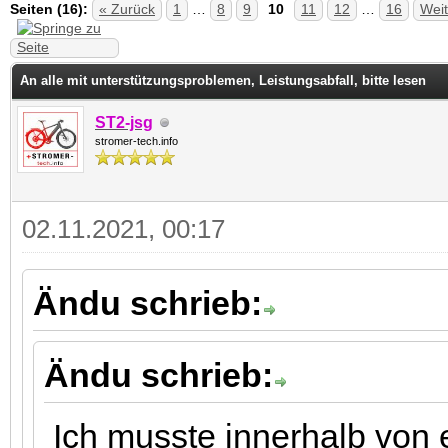
.75 im Durchschnitt
Seiten (16):
« Zurück
1
…
8
9
10
11
12
…
16
Weit
An alle mit unterstützungsproblemen, Leistungsabfall, bitte lesen
ST2-jsg
stromer-tech.info
02.11.2021, 00:17
Ändu schrieb:
Ändu schrieb:
Ich musste innerhalb von