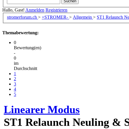
Hallo, Gast!
Anmelden
Registrieren
stromerforum.ch
>
+STROMER-
>
Allgemein
>
ST1 Relaunch Neu
Themabewertung:
0
Bewertung(en)
-
0
im
Durchschnitt
1
2
3
4
5
Linearer Modus
ST1 Relaunch Neuling & S