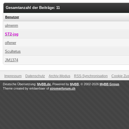
Gesamtanzahl der Beiträge: 11
Benutzer
ulmenm
ST2-jsg
olfener
Scultetus
JM1374
Impressum
Datenschutz
Archiv-Modus
RSS-Synchronisation
Cookie Zus
Deutsche Übersetzung:
MyBB.de
, Powered by
MyBB
, © 2002-2026
MyBB Group
.
Theme created by erklaerbaer of
stromerforum.ch