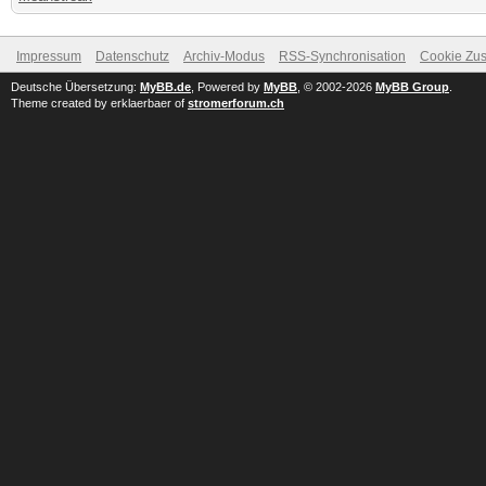
Impressum
Datenschutz
Archiv-Modus
RSS-Synchronisation
Cookie Zus
Deutsche Übersetzung:
MyBB.de
, Powered by
MyBB
, © 2002-2026
MyBB Group
.
Theme created by erklaerbaer of
stromerforum.ch