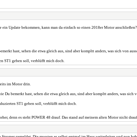
e ein Update bekommen, kann man da einfach so einen 2018er Motor anschließen?
erkt hast, sehen die etwa gleich aus, sind aber kompltt anders, was sich von ausse
en ST1 geben soll, verblüfft mich doch.
eits im Motor drin.
e Du bemerkt hast, sehen die etwa gleich aus, sind aber kompltt anders, was sich vo
oduzierten ST1 geben soll, verblüfft mich doch.
orher, denn es steht POWER 48 drauf. Das stand auf meinem alten Motor nicht drauf. I
n Stromer gemeldet. Die mussten es selbst erstmal im Haus weiterleiten und nu