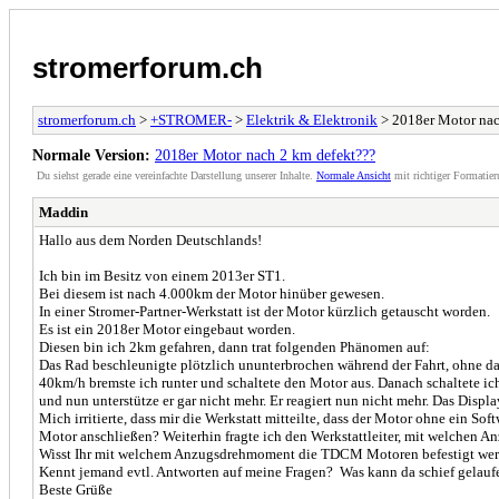
stromerforum.ch
stromerforum.ch
>
+STROMER-
>
Elektrik & Elektronik
> 2018er Motor nac
Normale Version:
2018er Motor nach 2 km defekt???
Du siehst gerade eine vereinfachte Darstellung unserer Inhalte.
Normale Ansicht
mit richtiger Formatier
Maddin
Hallo aus dem Norden Deutschlands!
Ich bin im Besitz von einem 2013er ST1.
Bei diesem ist nach 4.000km der Motor hinüber gewesen.
In einer Stromer-Partner-Werkstatt ist der Motor kürzlich getauscht worden.
Es ist ein 2018er Motor eingebaut worden.
Diesen bin ich 2km gefahren, dann trat folgenden Phänomen auf:
Das Rad beschleunigte plötzlich ununterbrochen während der Fahrt, ohne da
40km/h bremste ich runter und schaltete den Motor aus. Danach schaltete ic
und nun unterstütze er gar nicht mehr. Er reagiert nun nicht mehr. Das Displ
Mich irritierte, dass mir die Werkstatt mitteilte, dass der Motor ohne ei
Motor anschließen? Weiterhin fragte ich den Werkstattleiter, mit welchen A
Wisst Ihr mit welchem Anzugsdrehmoment die TDCM Motoren befestigt we
Kennt jemand evtl. Antworten auf meine Fragen? Was kann da schief gelauf
Beste Grüße