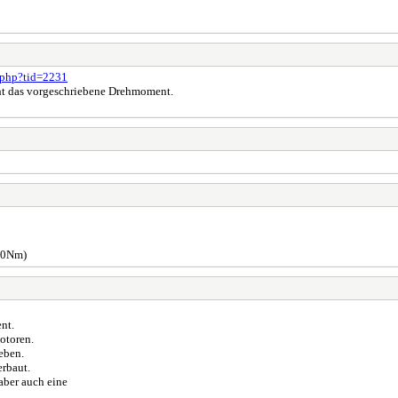
d.php?tid=2231
cht das vorgeschriebene Drehmoment.
20Nm)
nt.
Motoren.
eben.
erbaut.
aber auch eine