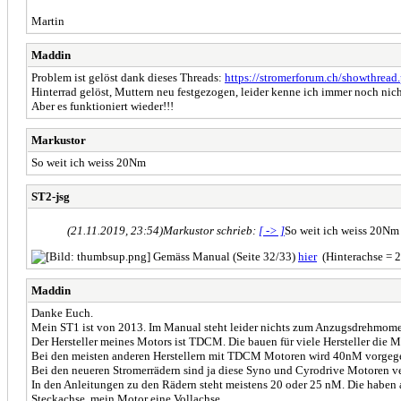
Martin
Maddin
Problem ist gelöst dank dieses Threads:
https://stromerforum.ch/showthrea
Hinterrad gelöst, Muttern neu festgezogen, leider kenne ich immer noch ni
Aber es funktioniert wieder!!!
Markustor
So weit ich weiss 20Nm
ST2-jsg
(21.11.2019, 23:54)
Markustor schrieb:
[ -> ]
So weit ich weiss 20Nm
Gemäss Manual (Seite 32/33)
hier
(Hinterachse = 
Maddin
Danke Euch.
Mein ST1 ist von 2013. Im Manual steht leider nichts zum Anzugsdrehmome
Der Hersteller meines Motors ist TDCM. Die bauen für viele Hersteller die 
Bei den meisten anderen Herstellern mit TDCM Motoren wird 40nM vorgeg
Bei den neueren Stromerrädern sind ja diese Syno und Cyrodrive Motoren v
In den Anleitungen zu den Rädern steht meistens 20 oder 25 nM. Die haben 
Steckachse, mein Motor eine Vollachse.