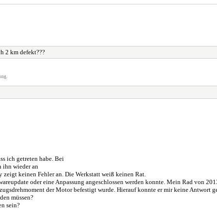
h 2 km defekt???
ung.
ss ich getreten habe. Bei
h ihn wieder an
ay zeigt keinen Fehler an. Die Werkstatt weiß keinen Rat.
n Softwareupdate oder eine Anpassung angeschlossen werden konnte. Mein Rad von 2
nzugsdrehmoment der Motor befestigt wurde. Hierauf konnte er mir keine Antwort g
rden müssen?
en sein?