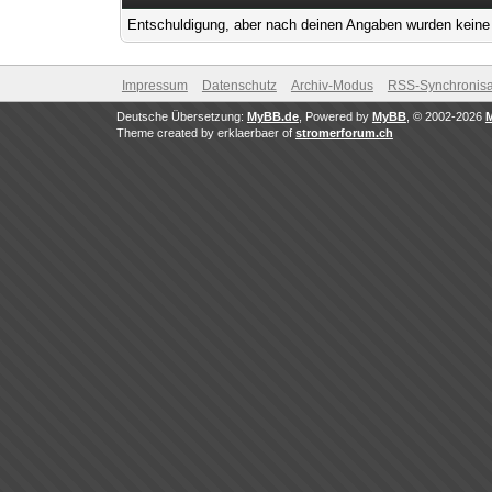
Entschuldigung, aber nach deinen Angaben wurden keine 
Impressum
Datenschutz
Archiv-Modus
RSS-Synchronisa
Deutsche Übersetzung:
MyBB.de
, Powered by
MyBB
, © 2002-2026
Theme created by erklaerbaer of
stromerforum.ch