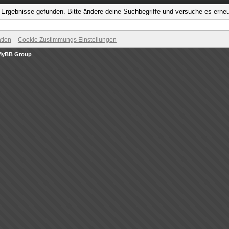
Ergebnisse gefunden. Bitte ändere deine Suchbegriffe und versuche es erneu
tion
Cookie Zustimmungs Einstellungen
MyBB Group
.