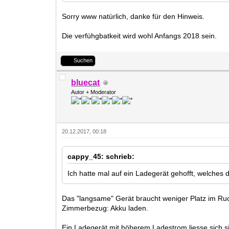
Sorry www natürlich, danke für den Hinweis.
Die verfühgbatkeit wird wohl Anfangs 2018 sein.
Suchen
bluecat
Autor + Moderator
20.12.2017, 00:18
cappy_45: schrieb:
Ich hatte mal auf ein Ladegerät gehofft, welches d
Das "langsame" Gerät braucht weniger Platz im Ruck
Zimmerbezug: Akku laden.
Ein Ladegerät mit höherem Ladestrom liesse sich s