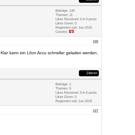
Beiträge: 140
Themen: 11
Likes Received:
0
in 0 posts
Likes Given: 0
Registriert seit: Jun 2016
Country:
#26
 Klar kann ein LiIon Accu schneller geladen werden,
Zitieren
Beiträge: 1
Themen: 0
Likes Received:
0
in 0 posts
Likes Given: 0
Registriert seit: Jun 2018
#27