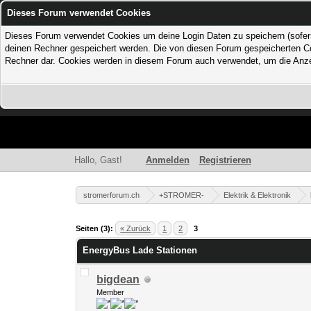
Dieses Forum verwendet Cookies
Dieses Forum verwendet Cookies um deine Login Daten zu speichern (sofern Du
deinen Rechner gespeichert werden. Die von diesen Forum gespeicherten Coo
Rechner dar. Cookies werden in diesem Forum auch verwendet, um die Anzei
Hallo, Gast!
Anmelden
Registrieren
stromerforum.ch
+STROMER-
Elektrik & Elektronik
0 Bewertung(en) - 0 im Durchschnitt
1
2
3
4
5
Seiten (3):
« Zurück
1
2
3
EnergyBus Lade Stationen
bigdean
Member