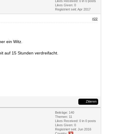
Likes Received:
0
in 0 posts
Likes Given: 0
Registriert seit: Apr 2017
#22
er ein Witz.
eit auf 15 Stunden verdreifacht.
Zitieren
Beiträge: 140
Themen: 11
Likes Received:
0
in 0 posts
Likes Given: 0
Registriert seit: Jun 2016
Country: