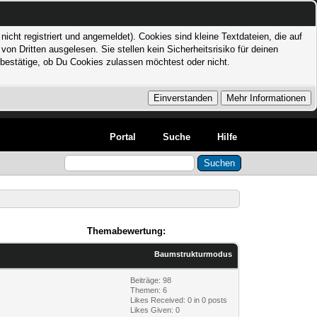
icht registriert und angemeldet). Cookies sind kleine Textdateien, die auf
 Dritten ausgelesen. Sie stellen kein Sicherheitsrisiko für deinen
bestätige, ob Du Cookies zulassen möchtest oder nicht.
Portal
Suche
Hilfe
Themabewertung:
Baumstrukturmodus
Beiträge: 98
Themen: 6
Likes Received:
0
in 0 posts
Likes Given: 0