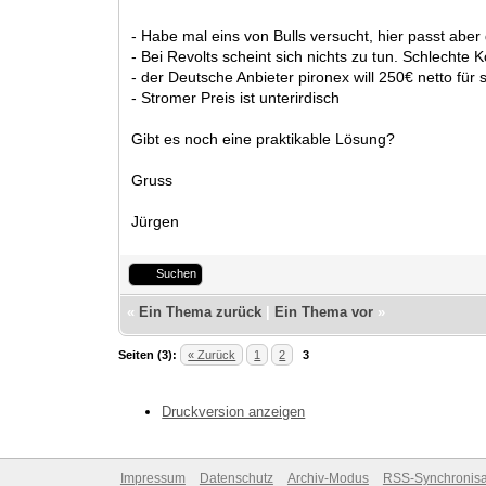
- Habe mal eins von Bulls versucht, hier passt aber
- Bei Revolts scheint sich nichts zu tun. Schlechte
- der Deutsche Anbieter pironex will 250€ netto für
- Stromer Preis ist unterirdisch
Gibt es noch eine praktikable Lösung?
Gruss
Jürgen
Suchen
«
Ein Thema zurück
|
Ein Thema vor
»
Seiten (3):
« Zurück
1
2
3
Druckversion anzeigen
Impressum
Datenschutz
Archiv-Modus
RSS-Synchronisa