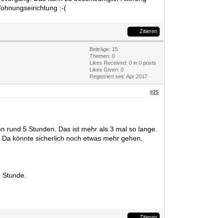
ohnungseirichtung :-(
Zitieren
Beiträge: 15
Themen: 0
Likes Received:
0
in 0 posts
Likes Given: 0
Registriert seit: Apr 2017
#25
n rund 5 Stunden. Das ist mehr als 3 mal so lange.
t. Da könnte sicherlich noch etwas mehr gehen,
e Stunde.
Zitieren