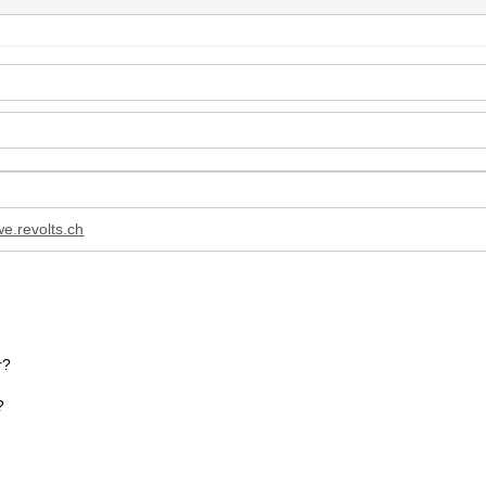
we.revolts.ch
r?
?