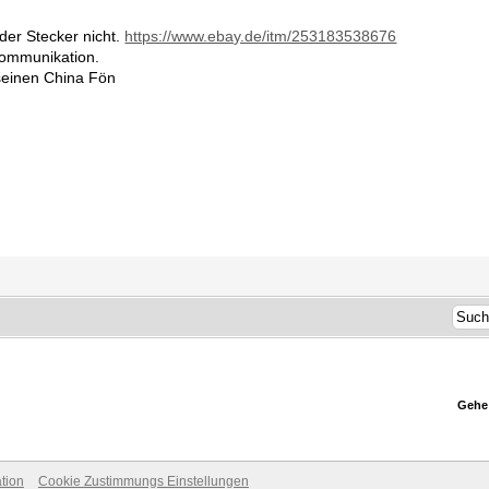
 der Stecker nicht.
https://www.ebay.de/itm/253183538676
 Kommunikation.
 seinen China Fön
Gehe
tion
Cookie Zustimmungs Einstellungen