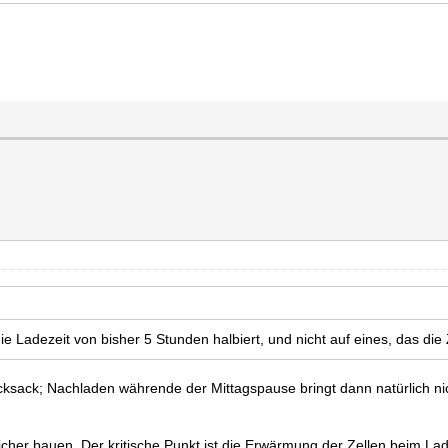
ie Ladezeit von bisher 5 Stunden halbiert, und nicht auf eines, das die 
sack; Nachladen währende der Mittagspause bringt dann natürlich nich
icher bauen. Der kritische Punkt ist die Erwärmung der Zellen beim La