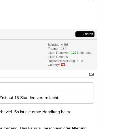
Zitieren
Beiträge: 4'495
Themen: 184
Likes Received:
129
in 98 posts
Likes Given: 0
Registriert seit: Aug 2010
Country:
#24
Zeit auf 15 Stunden verdreifacht.
t viel. So ist die erste Handlung beim
devorgang. Das kann zu beschleunigter Alterung