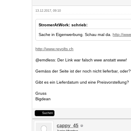
13.12.2017, 09:10
StromerAtWork: schrieb:
Sache in Eigenwerbung. Schau mal da.
http://wwe
http://www.revolts.ch
@emdless: Der Link war falsch wwe anstatt www!
Gemäss der Seite ist der noch nicht lieferbar, oder?
Gibt es ein Lieferdatum und eine Preisvorstellung?
Gruss
Bigdean
Suchen
cappy_45