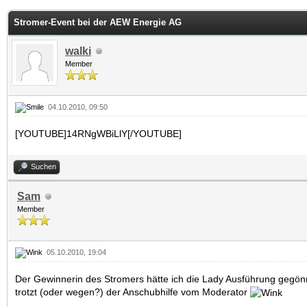
 im Durchschnitt
Stromer-Event bei der AEW Energie AG
walki
Member
04.10.2010, 09:50
[YOUTUBE]14RNgWBiLlY[/YOUTUBE]
Suchen
Sam
Member
05.10.2010, 19:04
Der Gewinnerin des Stromers hätte ich die Lady Ausführung gegönnt
trotzt (oder wegen?) der Anschubhilfe vom Moderator