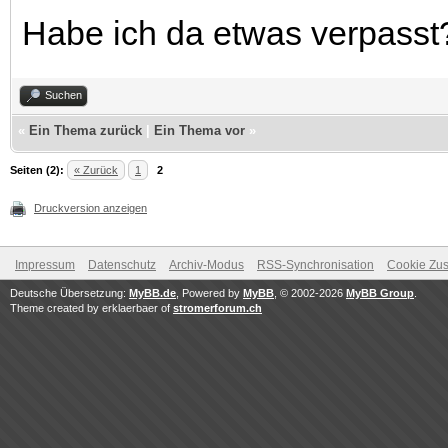
Habe ich da etwas verpasst
Suchen
«
Ein Thema zurück
|
Ein Thema vor
»
Seiten (2):
« Zurück
1
2
Druckversion anzeigen
Impressum
Datenschutz
Archiv-Modus
RSS-Synchronisation
Cookie Zus
Deutsche Übersetzung:
MyBB.de
, Powered by
MyBB
, © 2002-2026
MyBB Group
.
Theme created by erklaerbaer of
stromerforum.ch