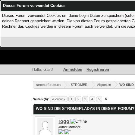
Dieses Forum verwendet Cookies
Dieses Forum verwendet Cookies um deine Login Daten zu speichern (sofern Du
deinen Rechner gespeichert werden. Die von diesen Forum gespeicherten Coo
Rechner dar. Cookies werden in diesem Forum auch verwendet, um die Anzei
Hallo, Gast!
Anmelden
Registrieren
stromerforum.ch
+STROMER-
Allgemein
WO SIND
0 Bewertung(en) - 0 im Durchschnitt
1
2
3
4
5
Seiten (6):
« Zurück
1
2
3
4
5
6
WO SIND DIE STROMERLADYS IN DIESEM FORUM?
rogo
Junior Member