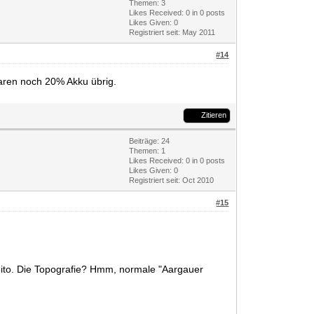
Themen: 3
Likes Received:
0
in 0 posts
Likes Given: 0
Registriert seit: May 2011
#14
aren noch 20% Akku übrig.
Zitieren
Beiträge: 24
Themen: 1
Likes Received:
0
in 0 posts
Likes Given: 0
Registriert seit: Oct 2010
#15
nito. Die Topografie? Hmm, normale "Aargauer