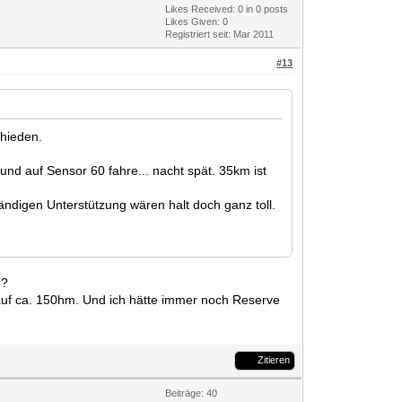
Likes Received:
0
in 0 posts
Likes Given: 0
Registriert seit: Mar 2011
#13
chieden.
und auf Sensor 60 fahre... nacht spät. 35km ist
ändigen Unterstützung wären halt doch ganz toll.
d?
 auf ca. 150hm. Und ich hätte immer noch Reserve
Zitieren
Beiträge: 40