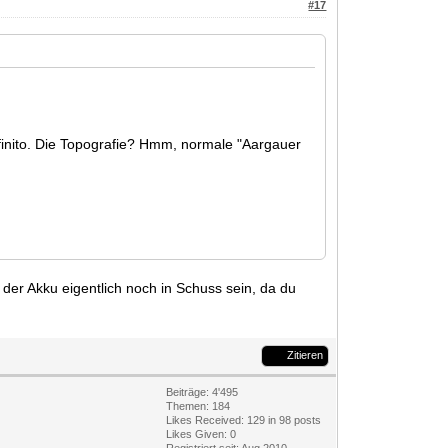
#17
finito. Die Topografie? Hmm, normale "Aargauer
e der Akku eigentlich noch in Schuss sein, da du
Zitieren
Beiträge: 4'495
Themen: 184
Likes Received:
129
in 98 posts
Likes Given: 0