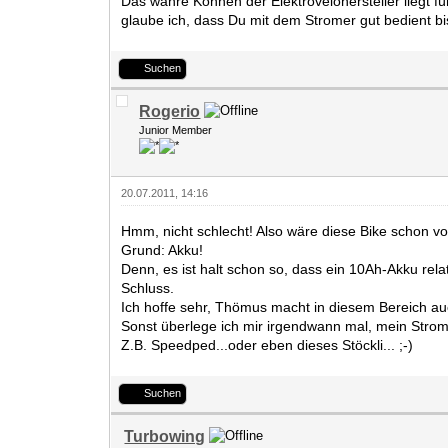
Das wahre Können der Elektrovelohersteller liegt 
glaube ich, dass Du mit dem Stromer gut bedient bi
Suchen
Rogerio
Junior Member
20.07.2011, 14:16
Hmm, nicht schlecht! Also wäre diese Bike schon v
Grund: Akku!
Denn, es ist halt schon so, dass ein 10Ah-Akku rel
Schluss.
Ich hoffe sehr, Thömus macht in diesem Bereich auc
Sonst überlege ich mir irgendwann mal, mein Strom
Z.B. Speedped...oder eben dieses Stöckli... ;-)
Suchen
Turbowing