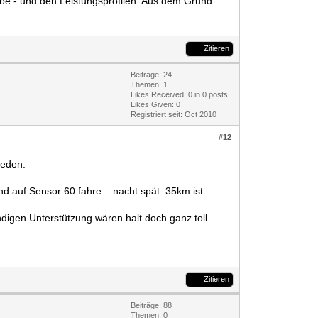
abe - und den Leistungsprofilen. Aus dem Grund
Zitieren
Beiträge: 24
Themen: 1
Likes Received:
0
in 0 posts
Likes Given: 0
Registriert seit: Oct 2010
#12
ieden.
d auf Sensor 60 fahre... nacht spät. 35km ist
digen Unterstützung wären halt doch ganz toll.
Zitieren
Beiträge: 88
Themen: 0