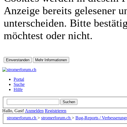
Anzeige bereits gelesener 
unterscheiden. Bitte bestät
möchtest oder nicht.
Portal
Suche
Hilfe
Hallo, Gast!
Anmelden
Registrieren
stromerforum.ch
>
stromerforum.ch
>
Bug-Reports / Verbesserung