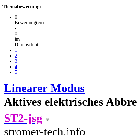
Themabewertung:
0
Bewertung(en)
-
0
im
Durchschnitt
1
2
3
4
5
Linearer Modus
Aktives elektrisches Abbr
ST2-jsg
stromer-tech.info