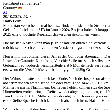
Registriert seit: Jan 2024
Country:
#1
20.10.2025, 23:43
Hallo Leute,
Momentan versuche ich mal herauszufinden, ob sich mein Stromer ta
Gekauft habeich mein ST3 im Januar 2024.Bis jetzt habe ich knapp
2025 eine 6 wöchige Reparatur dazwischen gekommen wären.
Die meisten Kosten kann man ja grundsätzlich durch eine Verschleißt
möchte schließlich einen zahlenden Versicherungsnehmer der sein R
Nun ist mir im Sommer diesen Jahres der Controller abgeraucht. Das
Lasten der Garantie. Kurbelsatz, Verschleißteile musste ich selbst 
Gebrauchtrad wodurch Verschleißteile erst 6 Monate nach Vertragsabs
erst wenn die Verschleißteilversicherung greift
.
Der Wahnsinn hatte aber noch kein Ende. Nach der Inspektion also l
aber dazwischen waren schon ein oder zwei Tage bzw. 80 - 160km. 
Man sagte mir im Nachhinein, bei neuen Felgen können sich die Speic
Hinterreifen vorbei bringen. Reifen wieder abgeholt, montiert, ca. 1
zum Händler. Letzten Mittwoch wieder abgeholt, Donnerstag meine no
es die Selbe Speiche ist, ich kann mich aber auch irren. Hat der Hän
Wenn ich aber mal durchrechne was das Fahrrad so an Kosten geschlu