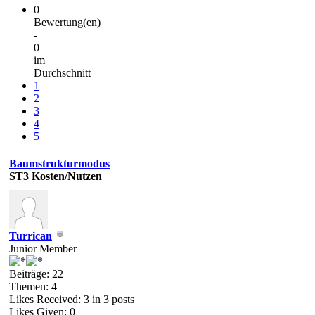
0
Bewertung(en)
-
0
im
Durchschnitt
1
2
3
4
5
Baumstrukturmodus
ST3
Kosten/Nutzen
Turrican
Junior Member
Beiträge: 22
Themen: 4
Likes Received:
3
in 3 posts
Likes Given: 0