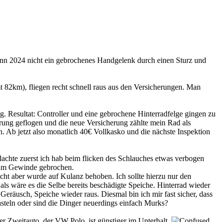
nn 2024 nicht ein gebrochenes Handgelenk durch einen Sturz und
mt 82km), fliegen recht schnell raus aus den Versicherungen. Man
. Resultat: Controller und eine gebrochene Hinterradfelge gingen zu
erung geflogen und die neue Versicherung zählte mein Rad als
. Ab jetzt also monatlich 40€ Vollkasko und die nächste Inspektion
dachte zuerst ich hab beim flicken des Schlauches etwas verbogen
n am Gewinde gebrochen.
cht aber wurde auf Kulanz behoben. Ich sollte hierzu nur den
als wäre es die Selbe bereits beschädigte Speiche. Hinterrad wieder
räusch, Speiche wieder raus. Diesmal bin ich mir fast sicher, dass
basteln oder sind die Dinger neuerdings einfach Murks?
ser Zweitauto, der VW Polo, ist günstiger im Unterhalt