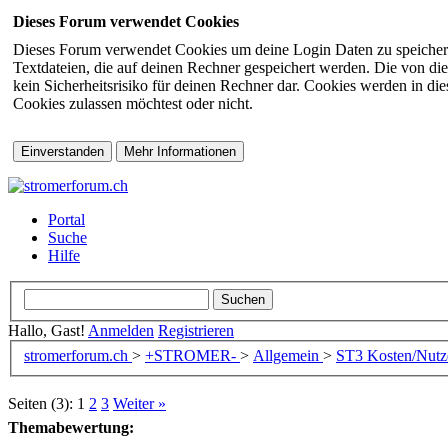
Dieses Forum verwendet Cookies
Dieses Forum verwendet Cookies um deine Login Daten zu speichern (s
Textdateien, die auf deinen Rechner gespeichert werden. Die von di
kein Sicherheitsrisiko für deinen Rechner dar. Cookies werden in d
Cookies zulassen möchtest oder nicht.
Portal
Suche
Hilfe
Hallo, Gast!
Anmelden
Registrieren
stromerforum.ch
>
+STROMER-
>
Allgemein
>
ST3
Kosten/Nut
Seiten (3):
1
2
3
Weiter »
Themabewertung: