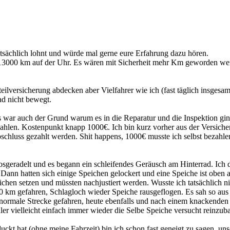
tsächlich lohnt und würde mal gerne eure Erfahrung dazu hören.
 13000 km auf der Uhr. Es wären mit Sicherheit mehr Km geworden we
eilversicherung abdecken aber Vielfahrer wie ich (fast täglich insgesa
ad nicht bewegt.
 war auch der Grund warum es in die Reparatur und die Inspektion ging
bezahlen. Kostenpunkt knapp 1000€. Ich bin kurz vorher aus der Versich
chluss gezahlt werden. Shit happens, 1000€ musste ich selbst bezahlen
osgeradelt und es begann ein schleifendes Geräusch am Hinterrad. Ich 
Dann hatten sich einige Speichen gelockert und eine Speiche ist obe
hen setzen und müssten nachjustiert werden. Wusste ich tatsächlich ni
00 km gefahren, Schlagloch wieder Speiche rausgeflogen. Es sah so aus 
rmale Strecke gefahren, heute ebenfalls und nach einem knackenden Ge
dler vielleicht einfach immer wieder die Selbe Speiche versucht reinzu
ckt hat (ohne meine Fahrzeit) bin ich schon fast geneigt zu sagen, un