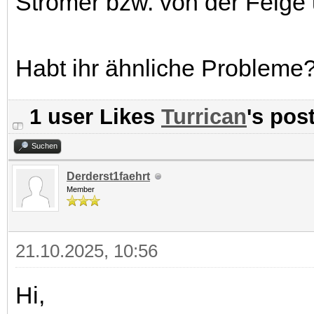
Stromer bzw. von der Felge
Habt ihr ähnliche Probleme
1 user Likes
Turrican
's pos
Suchen
Derderst1faehrt
Member
21.10.2025, 10:56
Hi,