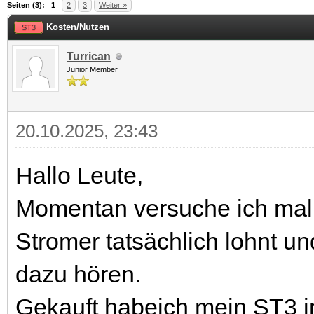
 im Durchschnitt
Seiten (3):
1
2
3
Weiter »
Kosten/Nutzen
ST3
Turrican
Junior Member
20.10.2025, 23:43
Hallo Leute,
Momentan versuche ich mal 
Stromer tatsächlich lohnt u
dazu hören.
Gekauft habeich mein ST3 im