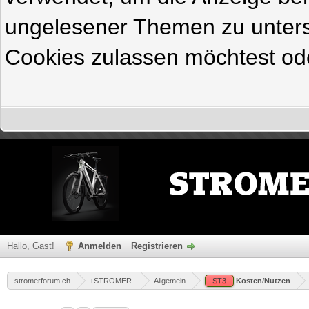
ungelesener Themen zu untersc
Cookies zulassen möchtest ode
Hallo, Gast!
Anmelden
Registrieren
stromerforum.ch
+STROMER-
Allgemein
ST3
Kosten/Nutzen