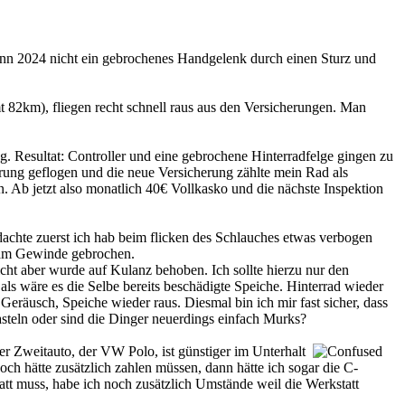
nn 2024 nicht ein gebrochenes Handgelenk durch einen Sturz und
mt 82km), fliegen recht schnell raus aus den Versicherungen. Man
. Resultat: Controller und eine gebrochene Hinterradfelge gingen zu
erung geflogen und die neue Versicherung zählte mein Rad als
. Ab jetzt also monatlich 40€ Vollkasko und die nächste Inspektion
dachte zuerst ich hab beim flicken des Schlauches etwas verbogen
n am Gewinde gebrochen.
cht aber wurde auf Kulanz behoben. Ich sollte hierzu nur den
als wäre es die Selbe bereits beschädigte Speiche. Hinterrad wieder
räusch, Speiche wieder raus. Diesmal bin ich mir fast sicher, dass
basteln oder sind die Dinger neuerdings einfach Murks?
ser Zweitauto, der VW Polo, ist günstiger im Unterhalt
och hätte zusätzlich zahlen müssen, dann hätte ich sogar die C-
t muss, habe ich noch zusätzlich Umstände weil die Werkstatt