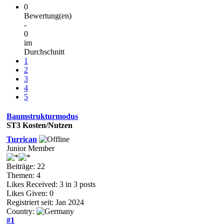
0
Bewertung(en)
-
0
im
Durchschnitt
1
2
3
4
5
Baumstrukturmodus
ST3
Kosten/Nutzen
Turrican
Junior Member
Beiträge: 22
Themen: 4
Likes Received:
3
in 3 posts
Likes Given: 0
Registriert seit: Jan 2024
Country:
#1