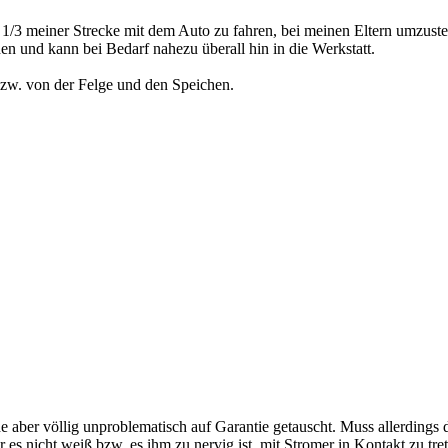
, 1/3 meiner Strecke mit dem Auto zu fahren, bei meinen Eltern umzust
n und kann bei Bedarf nahezu überall hin in die Werkstatt.
zw. von der Felge und den Speichen.
er völlig unproblematisch auf Garantie getauscht. Muss allerdings da
er es nicht weiß bzw. es ihm zu nervig ist, mit Stromer in Kontakt zu tre