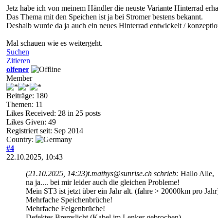
Jetz habe ich von meinem Händler die neuste Variante Hinterrad erha
Das Thema mit den Speichen ist ja bei Stromer bestens bekannt.
Deshalb wurde da ja auch ein neues Hinterrad entwickelt / konzeption
Mal schauen wie es weitergeht.
Suchen
Zitieren
olfener
Member
Beiträge: 180
Themen: 11
Likes Received:
28
in 25 posts
Likes Given: 49
Registriert seit: Sep 2014
Country:
#4
22.10.2025, 10:43
(21.10.2025, 14:23)
t.mathys@sunrise.ch schrieb:
Hallo Alle,
na ja.... bei mir leider auch die gleichen Probleme!
Mein ST3 ist jetzt über ein Jahr alt. (fahre > 20000km pro Jahr
Mehrfache Speichenbrüche!
Mehrfache Felgenbrüche!
Defektes Bremslicht (Kabel im Lenker gebrochen)