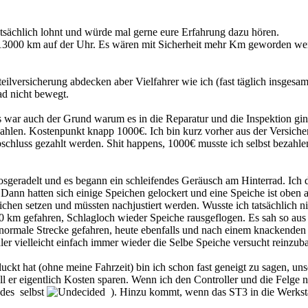
tsächlich lohnt und würde mal gerne eure Erfahrung dazu hören.
 13000 km auf der Uhr. Es wären mit Sicherheit mehr Km geworden we
eilversicherung abdecken aber Vielfahrer wie ich (fast täglich insgesa
ad nicht bewegt.
 war auch der Grund warum es in die Reparatur und die Inspektion ging
bezahlen. Kostenpunkt knapp 1000€. Ich bin kurz vorher aus der Versich
chluss gezahlt werden. Shit happens, 1000€ musste ich selbst bezahlen
osgeradelt und es begann ein schleifendes Geräusch am Hinterrad. Ich 
Dann hatten sich einige Speichen gelockert und eine Speiche ist obe
hen setzen und müssten nachjustiert werden. Wusste ich tatsächlich ni
00 km gefahren, Schlagloch wieder Speiche rausgeflogen. Es sah so aus 
rmale Strecke gefahren, heute ebenfalls und nach einem knackenden Ge
dler vielleicht einfach immer wieder die Selbe Speiche versucht reinzu
ckt hat (ohne meine Fahrzeit) bin ich schon fast geneigt zu sagen, un
l er eigentlich Kosten sparen. Wenn ich den Controller und die Felge n
edes selbst
). Hinzu kommt, wenn das ST3 in die Werkstat