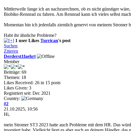
Mittlerweile fange ich an nachzurechnen, ob es nicht günstiger wäre
Biobike-Rennrad zu fahren. Am Rennrad kann ich vieles selbst mache
Momentan bin ich jedenfalls ziemlich genervt von meinem Stromer b
Habt ihr ähnliche Probleme?
1 user Likes
Turrican
's post
Suchen
Zitieren
Derderst1faehrt
Member
Beiträge: 69
Themen: 18
Likes Received:
26
in 15 posts
Likes Given: 3
Registriert seit: Dec 2021
Country:
#2
21.10.2025, 10:56
Hi,
mein Stromer ST3 2023 hatte auch Probleme mit dem HR. Das würde ab
investiert habe. Vielleicht liegt es aber auch an deinem Händler, das 