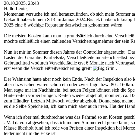
20.10.2025, 23:43
Hallo Leute,
Momentan versuche ich mal herauszufinden, ob sich mein Stromer ta
Gekauft habeich mein ST3 im Januar 2024.Bis jetzt habe ich knapp
2025 eine 6 wöchige Reparatur dazwischen gekommen wären.
Die meisten Kosten kann man ja grundsätzlich durch eine Verschleißt
möchte schließlich einen zahlenden Versicherungsnehmer der sein R
Nun ist mir im Sommer diesen Jahres der Controller abgeraucht. Das
Lasten der Garantie. Kurbelsatz, Verschleißteile musste ich selbst 
Gebrauchtrad wodurch Verschleißteile erst 6 Monate nach Vertragsabs
erst wenn die Verschleißteilversicherung greift
.
Der Wahnsinn hatte aber noch kein Ende. Nach der Inspektion also l
aber dazwischen waren schon ein oder zwei Tage bzw. 80 - 160km. 
Man sagte mir im Nachhinein, bei neuen Felgen können sich die Speic
Hinterreifen vorbei bringen. Reifen wieder abgeholt, montiert, ca. 1
zum Händler. Letzten Mittwoch wieder abgeholt, Donnerstag meine no
es die Selbe Speiche ist, ich kann mich aber auch irren. Hat der Hän
Wenn ich aber mal durchrechne was das Fahrrad so an Kosten geschlu
. Mal davon abgesehen, dass ich meinen Stromer echt gerne fahre, sol
Klasse überholt (und ich rede von Preisen einer Inspektion bei Merc
leider nicht um die Ecke ist.