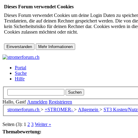
Dieses Forum verwendet Cookies
Dieses Forum verwendet Cookies um deine Login Daten zu speichern (s
Textdateien, die auf deinen Rechner gespeichert werden. Die von di
kein Sicherheitsrisiko für deinen Rechner dar. Cookies werden in d
Cookies zulassen möchtest oder nicht.
Portal
Suche
Hilfe
Hallo, Gast!
Anmelden
Registrieren
stromerforum.ch
>
+STROMER-
>
Allgemein
>
ST3
Kosten/Nut
Seiten (3):
1
2
3
Weiter »
Themabewertung: