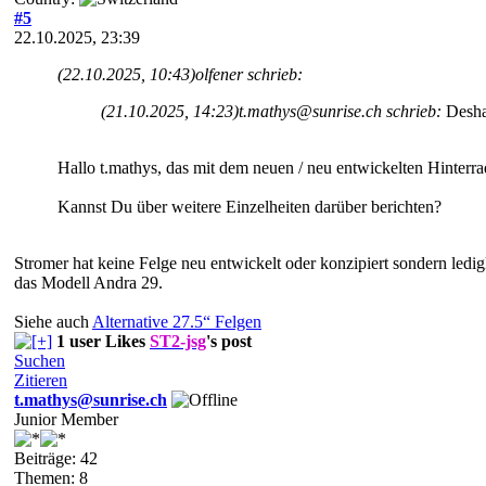
#5
22.10.2025, 23:39
(22.10.2025, 10:43)
olfener schrieb:
(21.10.2025, 14:23)
t.mathys@sunrise.ch schrieb:
Desha
Hallo t.mathys, das mit dem neuen / neu entwickelten Hinterrad 
Kannst Du über weitere Einzelheiten darüber berichten?
Stromer hat keine Felge neu entwickelt oder konzipiert sondern led
das Modell Andra 29.
Siehe auch
Alternative 27.5“ Felgen
1 user Likes
ST2-jsg
's post
Suchen
Zitieren
t.mathys@sunrise.ch
Junior Member
Beiträge: 42
Themen: 8