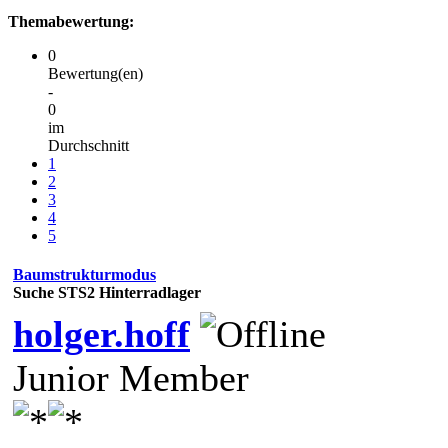
Themabewertung:
0
Bewertung(en)
-
0
im
Durchschnitt
1
2
3
4
5
Baumstrukturmodus
Suche STS2 Hinterradlager
holger.hoff
Junior Member