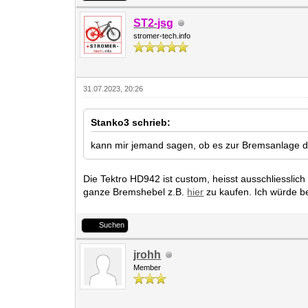
ST2-jsg
stromer-tech.info
31.07.2023, 20:26
Stanko3 schrieb:
kann mir jemand sagen, ob es zur Bremsanlage d
Die Tektro HD942 ist custom, heisst ausschliesslich 
ganze Bremshebel z.B.
hier
zu kaufen. Ich würde be
Suchen
jrohh
Member