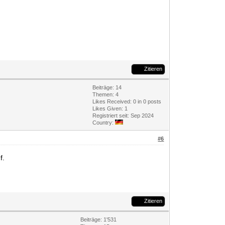
Zitieren
Beiträge: 14
Themen: 4
Likes Received:
0
in 0 posts
Likes Given: 1
Registriert seit: Sep 2024
Country:
#6
f.
Zitieren
Beiträge: 1'531