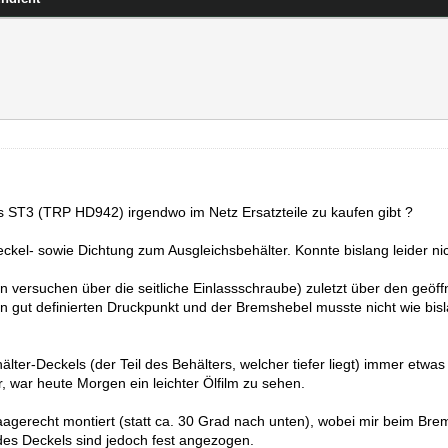
 ST3 (TRP HD942) irgendwo im Netz Ersatzteile zu kaufen gibt ?
ckel- sowie Dichtung zum Ausgleichsbehälter. Konnte bislang leider nic
ren versuchen über die seitliche Einlassschraube) zuletzt über den ge
in gut definierten Druckpunkt und der Bremshebel musste nicht wie bis
hälter-Deckels (der Teil des Behälters, welcher tiefer liegt) immer etwa
 war heute Morgen ein leichter Ölfilm zu sehen.
agerecht montiert (statt ca. 30 Grad nach unten), wobei mir beim Br
des Deckels sind jedoch fest angezogen.