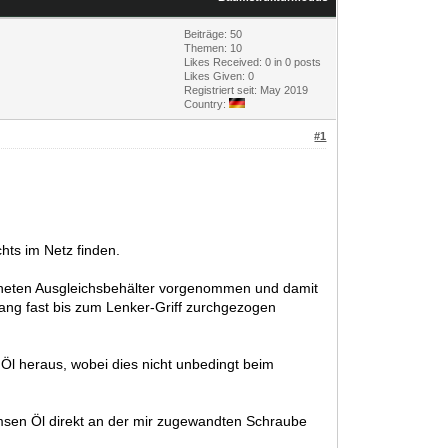
Beiträge: 50
Themen: 10
Likes Received:
0
in 0 posts
Likes Given: 0
Registriert seit: May 2019
Country:
#1
hts im Netz finden.
öffneten Ausgleichsbehälter vorgenommen und damit
lang fast bis zum Lenker-Griff zurchgezogen
s Öl heraus, wobei dies nicht unbedingt beim
emsen Öl direkt an der mir zugewandten Schraube