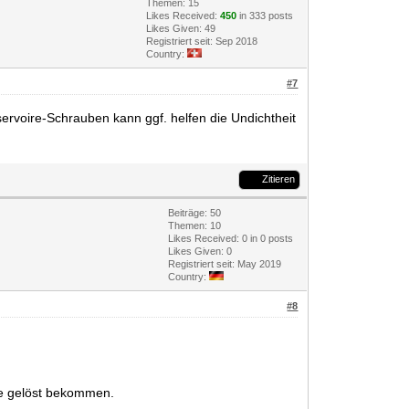
Themen: 15
Likes Received:
450
in 333 posts
Likes Given: 49
Registriert seit: Sep 2018
Country:
#7
servoire-Schrauben kann ggf. helfen die Undichtheit
Zitieren
Beiträge: 50
Themen: 10
Likes Received:
0
in 0 posts
Likes Given: 0
Registriert seit: May 2019
Country:
#8
ode gelöst bekommen.