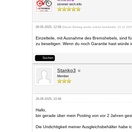
stromer-tech.info
08.05.2025, 12:58
(Dieser Beitrag wurde zuletzt bearbeitet: 22.11.20
Einzelteile, mit Ausnahme des Bremshebels, sind für
zu beseitigen. Wenn du noch Garantie hast würde 
Suchen
Stanko3
Member
26.08.2025, 10:46
Hallo,
bin gerade über mein Posting von vor 2 Jahren ges
Die Undichtigkeit meiner Ausgleichsbehälter habe i