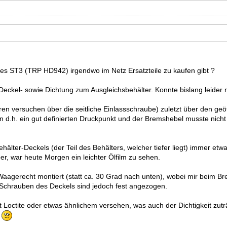
es ST3 (TRP HD942) irgendwo im Netz Ersatzteile zu kaufen gibt ?
eckel- sowie Dichtung zum Ausgleichsbehälter. Konnte bislang leider n
eren versuchen über die seitliche Einlassschraube) zuletzt über den 
 d.h. ein gut definierten Druckpunkt und der Bremshebel musste nicht 
ehälter-Deckels (der Teil des Behälters, welcher tiefer liegt) immer et
r, war heute Morgen ein leichter Ölfilm zu sehen.
Waagerecht montiert (statt ca. 30 Grad nach unten), wobei mir beim B
 Schrauben des Deckels sind jedoch fest angezogen.
Loctite oder etwas ähnlichem versehen, was auch der Dichtigkeit zutr
.