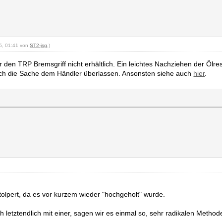
25, 01:41 von
ST2-jsg
.)
 den TRP Bremsgriff nicht erhältlich. Ein leichtes Nachziehen der Ölre
ich die Sache dem Händler überlassen. Ansonsten siehe auch
hier
.
tolpert, da es vor kurzem wieder "hochgeholt" wurde.
ch letztendlich mit einer, sagen wir es einmal so, sehr radikalen Meth