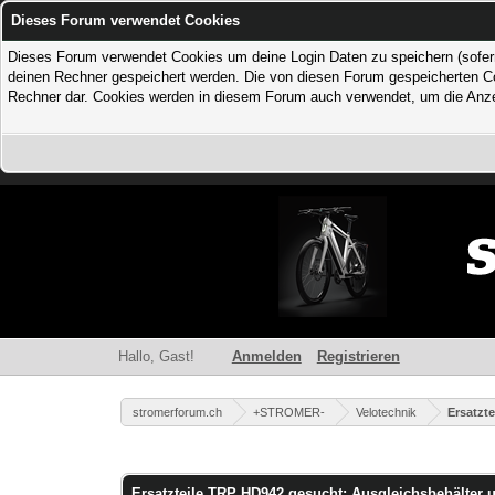
Dieses Forum verwendet Cookies
Dieses Forum verwendet Cookies um deine Login Daten zu speichern (sofern Du
deinen Rechner gespeichert werden. Die von diesen Forum gespeicherten Coo
Rechner dar. Cookies werden in diesem Forum auch verwendet, um die Anzei
Hallo, Gast!
Anmelden
Registrieren
stromerforum.ch
+STROMER-
Velotechnik
Ersatzt
0 Bewertung(en) - 0 im Durchschnitt
1
2
3
4
5
Ersatzteile TRP HD942 gesucht; Ausgleichsbehälter 