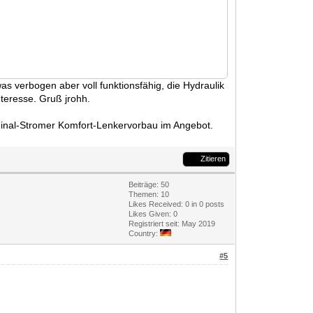
was verbogen aber voll funktionsfähig, die Hydraulik
nteresse. Gruß jrohh.
ginal-Stromer Komfort-Lenkervorbau im Angebot.
Zitieren
Beiträge: 50
Themen: 10
Likes Received:
0
in 0 posts
Likes Given: 0
Registriert seit: May 2019
Country:
#5