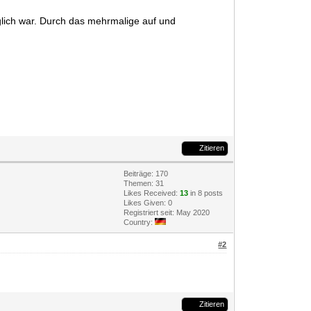
glich war. Durch das mehrmalige auf und
Zitieren
Beiträge: 170
Themen: 31
Likes Received:
13
in 8 posts
Likes Given: 0
Registriert seit: May 2020
Country:
#2
Zitieren