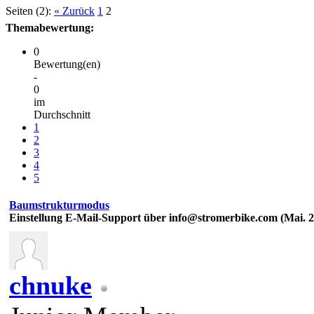
Seiten (2):
« Zurück
1
2
Themabewertung:
0
Bewertung(en)
-
0
im
Durchschnitt
1
2
3
4
5
Baumstrukturmodus
Einstellung E-Mail-Support über info@stromerbike.com (Mai. 2
chnuke