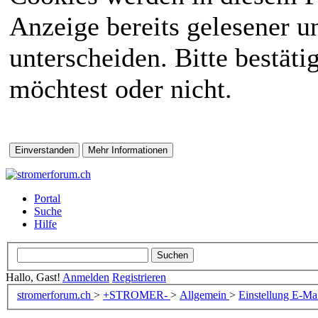
Anzeige bereits gelesener 
unterscheiden. Bitte bestät
möchtest oder nicht.
Portal
Suche
Hilfe
Hallo, Gast!
Anmelden
Registrieren
stromerforum.ch
>
+STROMER-
>
Allgemein
>
Einstellung E-Ma