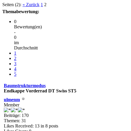
Seiten (2):
« Zurück
1
2
Themabewertung:
0
Bewertung(en)
-
0
im
Durchschnitt
1
2
3
4
5
Baumstrukturmodus
Endkappe Vorderrad DT Swiss ST5
ulmenm
Member
Beiträge: 170
Themen: 31
Likes Received:
13
in 8 posts