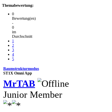
Themabewertung:
0
Bewertung(en)
-
0
im
Durchschnitt
1
2
3
4
5
Baumstrukturmodus
ST1X Omni App
MrTAB
Junior Member