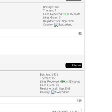
Beiträge: 148
Themen: 7
Likes Received:
19
in 15 posts
Likes Given: 3
Registriert seit: Sep 2020
Country:
#9
Zitieren
Beiträge: 1'531
Themen: 15
Likes Received:
450
in 333 posts
Likes Given: 49
Registriert seit: Sep 2018
Country:
#10