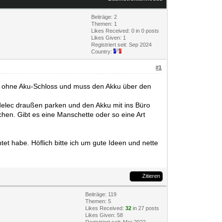
Beiträge: 2
Themen: 1
Likes Received:
0
in 0 posts
Likes Given: 1
Registriert seit: Sep 2024
Country:
#1
l ohne Aku-Schloss und muss den Akku über den
edelec draußen parken und den Akku mit ins Büro
chen. Gibt es eine Manschette oder so eine Art
tet habe. Höflich bitte ich um gute Ideen und nette
Zitieren
Beiträge: 119
Themen: 5
Likes Received:
32
in 27 posts
Likes Given: 58