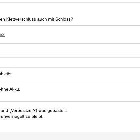
 den Klettverschluss auch mit Schloss?
052
ubleibt
 ohne Akku.
and (Vorbesitzer?) was gebastelt.
nverriegelt zu bleibt.