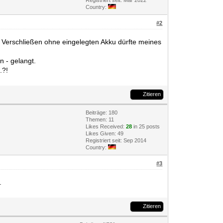
Registriert seit: Mar 2022
Country:
#2
n Verschließen ohne eingelegten Akku dürfte meines
n - gelangt.
.?!
Zitieren
Beiträge: 180
Themen: 11
Likes Received:
28
in 25 posts
Likes Given: 49
Registriert seit: Sep 2014
Country:
#3
.
Zitieren