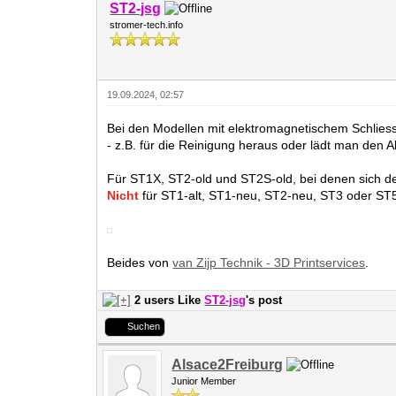
ST2-jsg
stromer-tech.info
19.09.2024, 02:57
Bei den Modellen mit elektromagnetischem Schlies
- z.B. für die Reinigung heraus oder lädt man den 
Für ST1X, ST2-old und ST2S-old, bei denen sich de
Nicht
für ST1-alt, ST1-neu, ST2-neu, ST3 oder ST5,
Beides von
van Zijp Technik - 3D Printservices
.
2 users Like
ST2-jsg
's post
Suchen
Alsace2Freiburg
Junior Member