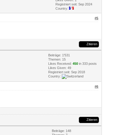
Likes Given: 1
Registriert seit: Sep 2024
Country:
#5
Zitieren
Beiträge: 1'531
Themen: 15
Likes Received:
450
in 333 posts
Likes Given: 49
Registriert seit: Sep 2018
Country:
#6
Zitieren
Beiträge: 148