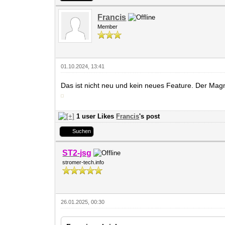
Francis
Member
01.10.2024, 13:41
Das ist nicht neu und kein neues Feature. Der Magn
1 user Likes
Francis
's post
Suchen
ST2-jsg
stromer-tech.info
26.01.2025, 00:30