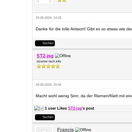
29.09.2024, 14:25
Danke für die tolle Antwort! Gibt es so etwas wie d
Suchen
ST2-jsg
stromer-tech.info
29.09.2024, 15:04
Macht wohl wenig Sinn, da der Riemen/Klett mit ei
1 user Likes
ST2-jsg
's post
Suchen
Francis