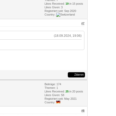
Themen: 7
Likes Received:
19
in 15 posts
Likes Given: 3
Registriert seit: Sep 2020
Country:
#7
(18.09.2024, 19:06)
Zitieren
Beiträge: 174
Themen: 1
Likes Received:
25
in 20 posts
Likes Given: 58
Registriert seit: May 2021
Country:
#8