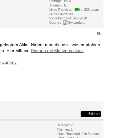
Beiträge: 1'531
Themen: 15
Likes Received:
450
in 333 posts
Likes Given: 49
Registriert seit: Sep 2018
Country:
#4
ingelegtem Akku. Nimmt man diesen - wie empfohlen
. Hier hilft ein
Riemen mit Klettverschluss
.
y-Dummy.
Zitieren
Beiträge: 2
Themen: 1
Likes Received:
0
in 0 posts