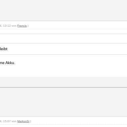
24, 13:12 von
Francis
.)
leibt
hne Akku.
24, 15:07 von
MarkusSi
.)