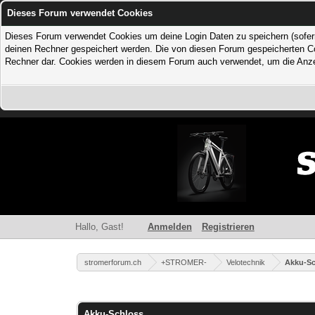
Dieses Forum verwendet Cookies
Dieses Forum verwendet Cookies um deine Login Daten zu speichern (sofern Du
deinen Rechner gespeichert werden. Die von diesen Forum gespeicherten Coo
Rechner dar. Cookies werden in diesem Forum auch verwendet, um die Anzei
Hallo, Gast!
Anmelden
Registrieren
stromerforum.ch
+STROMER-
Velotechnik
Akku-Sc
0 Bewertung(en) - 0 im Durchschnitt
1
2
3
4
5
Akku-Schloss