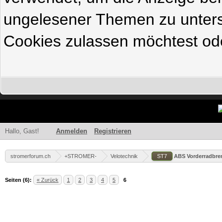
ungelesener Themen zu untersc
Cookies zulassen möchtest ode
Hallo, Gast!
Anmelden
Registrieren
stromerforum.ch
+STROMER-
Velotechnik
ST7
ABS Vorderradbrem
Seiten (6):
« Zurück
1
2
3
4
5
6