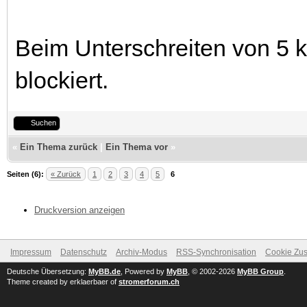
Beim Unterschreiten von 5 k
blockiert.
Suchen
«
Ein Thema zurück
|
Ein Thema vor
»
Seiten (6):
« Zurück
1
2
3
4
5
6
Druckversion anzeigen
Impressum
Datenschutz
Archiv-Modus
RSS-Synchronisation
Cookie Zus
Deutsche Übersetzung:
MyBB.de
, Powered by
MyBB
, © 2002-2026
MyBB Group
.
Theme created by erklaerbaer of
stromerforum.ch