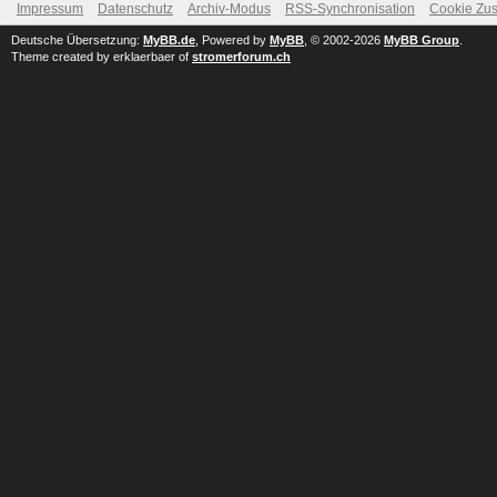
Impressum
Datenschutz
Archiv-Modus
RSS-Synchronisation
Cookie Zus
Deutsche Übersetzung:
MyBB.de
, Powered by
MyBB
, © 2002-2026
MyBB Group
.
Theme created by erklaerbaer of
stromerforum.ch