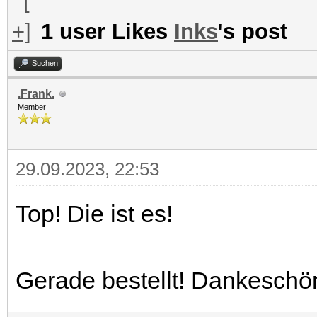
1 user Likes
Inks
's post
Suchen
.Frank.
Member
29.09.2023, 22:53
Top! Die ist es!
Gerade bestellt! Dankeschö