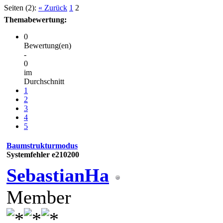
Seiten (2):
« Zurück
1
2
Themabewertung:
0
Bewertung(en)
-
0
im
Durchschnitt
1
2
3
4
5
Baumstrukturmodus
Systemfehler e210200
SebastianHa
Member