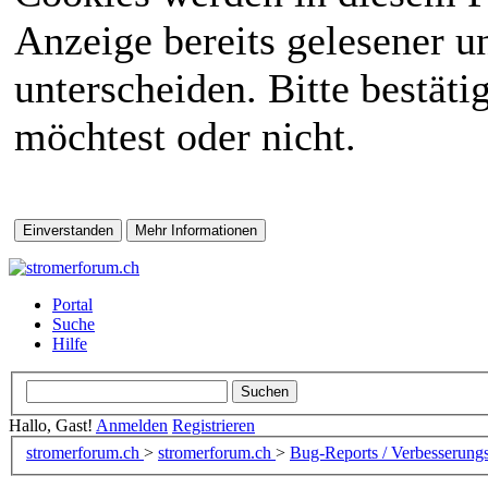
Anzeige bereits gelesener 
unterscheiden. Bitte bestät
möchtest oder nicht.
Portal
Suche
Hilfe
Hallo, Gast!
Anmelden
Registrieren
stromerforum.ch
>
stromerforum.ch
>
Bug-Reports / Verbesserung