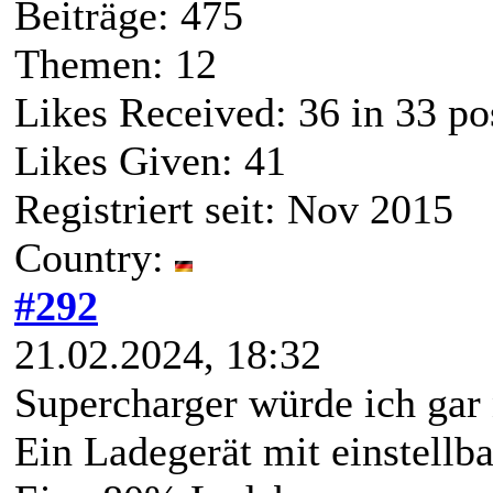
Beiträge: 475
Themen: 12
Likes Received:
36
in 33 po
Likes Given: 41
Registriert seit: Nov 2015
Country:
#292
21.02.2024, 18:32
Supercharger würde ich gar 
Ein Ladegerät mit einstellb