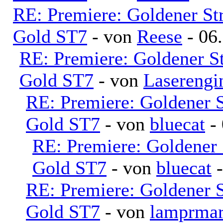
RE: Premiere: Goldener S
Gold ST7
- von
Reese
- 06
RE: Premiere: Goldener S
Gold ST7
- von
Laserengi
RE: Premiere: Goldener 
Gold ST7
- von
bluecat
- 
RE: Premiere: Goldener
Gold ST7
- von
bluecat
-
RE: Premiere: Goldener 
Gold ST7
- von
lamprma