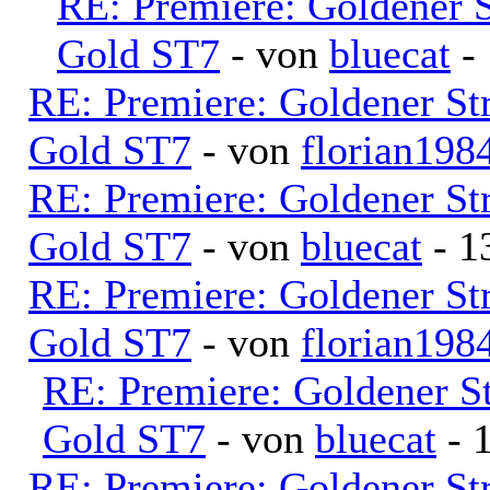
RE: Premiere: Goldener 
Gold ST7
- von
bluecat
- 
RE: Premiere: Goldener S
Gold ST7
- von
florian198
RE: Premiere: Goldener S
Gold ST7
- von
bluecat
- 1
RE: Premiere: Goldener S
Gold ST7
- von
florian198
RE: Premiere: Goldener S
Gold ST7
- von
bluecat
- 
RE: Premiere: Goldener S