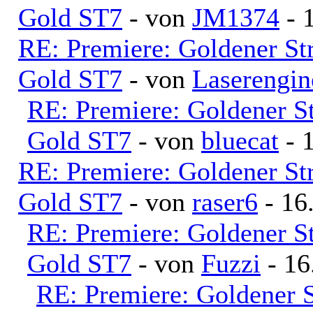
Gold ST7
- von
JM1374
- 
RE: Premiere: Goldener S
Gold ST7
- von
Laserengi
RE: Premiere: Goldener S
Gold ST7
- von
bluecat
- 
RE: Premiere: Goldener S
Gold ST7
- von
raser6
- 16
RE: Premiere: Goldener S
Gold ST7
- von
Fuzzi
- 16
RE: Premiere: Goldener 