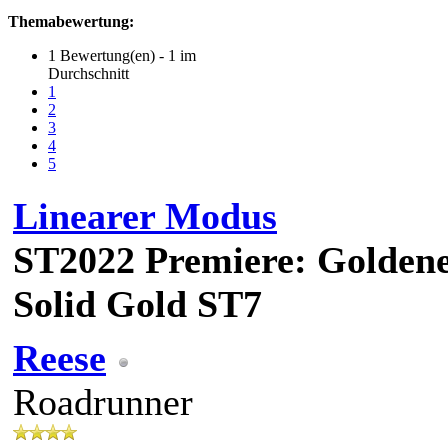
Themabewertung:
1 Bewertung(en) - 1 im
Durchschnitt
1
2
3
4
5
Linearer Modus
ST2022
Premiere: Golden
Solid Gold ST7
Reese
Roadrunner