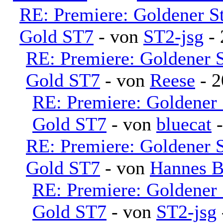
RE: Premiere: Goldener S
Gold ST7
- von
ST2-jsg
- 
RE: Premiere: Goldener 
Gold ST7
- von
Reese
- 2
RE: Premiere: Goldener
Gold ST7
- von
bluecat
-
RE: Premiere: Goldener 
Gold ST7
- von
Hannes B
RE: Premiere: Goldener
Gold ST7
- von
ST2-jsg