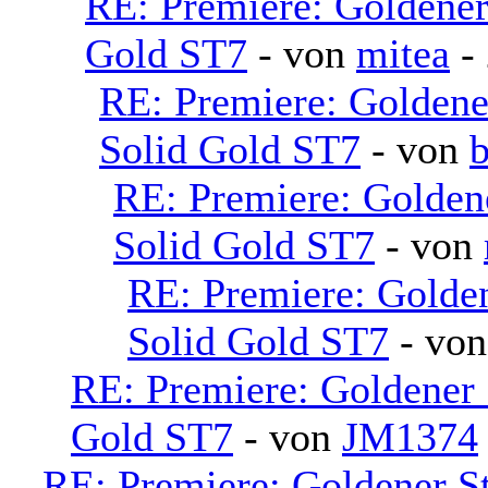
RE: Premiere: Goldene
Gold ST7
- von
mitea
- 
RE: Premiere: Golden
Solid Gold ST7
- von
b
RE: Premiere: Golden
Solid Gold ST7
- von
RE: Premiere: Golde
Solid Gold ST7
- vo
RE: Premiere: Goldener
Gold ST7
- von
JM1374
RE: Premiere: Goldener S