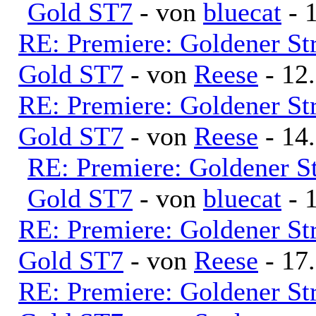
Gold ST7
- von
bluecat
- 
RE: Premiere: Goldener S
Gold ST7
- von
Reese
- 12
RE: Premiere: Goldener S
Gold ST7
- von
Reese
- 14
RE: Premiere: Goldener S
Gold ST7
- von
bluecat
- 
RE: Premiere: Goldener S
Gold ST7
- von
Reese
- 17
RE: Premiere: Goldener S