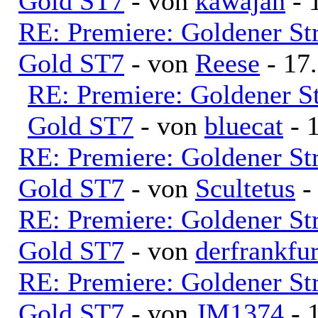
Gold ST7
- von
kawajan
- 
RE: Premiere: Goldener S
Gold ST7
- von
Reese
- 17
RE: Premiere: Goldener S
Gold ST7
- von
bluecat
- 
RE: Premiere: Goldener S
Gold ST7
- von
Scultetus
-
RE: Premiere: Goldener S
Gold ST7
- von
derfrankfur
RE: Premiere: Goldener S
Gold ST7
- von
JM1374
- 