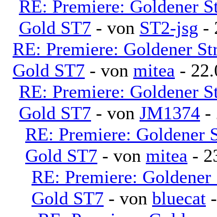
RE: Premiere: Goldener S
Gold ST7
- von
ST2-jsg
- 
RE: Premiere: Goldener S
Gold ST7
- von
mitea
- 22.
RE: Premiere: Goldener S
Gold ST7
- von
JM1374
- 
RE: Premiere: Goldener 
Gold ST7
- von
mitea
- 2
RE: Premiere: Goldener
Gold ST7
- von
bluecat
-