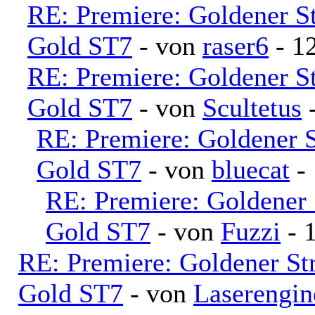
RE: Premiere: Goldener S
Gold ST7
- von
raser6
- 12
RE: Premiere: Goldener S
Gold ST7
- von
Scultetus
-
RE: Premiere: Goldener 
Gold ST7
- von
bluecat
- 
RE: Premiere: Goldener
Gold ST7
- von
Fuzzi
- 
RE: Premiere: Goldener S
Gold ST7
- von
Laserengi