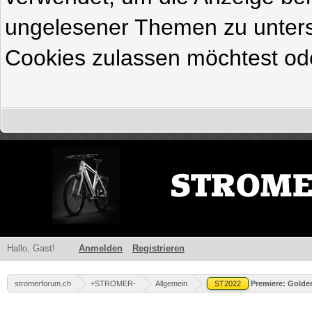
ungelesener Themen zu untersc
Cookies zulassen möchtest ode
Hallo, Gast!
Anmelden
Registrieren
stromerforum.ch
+STROMER-
Allgemein
ST2022
Premiere: Golde