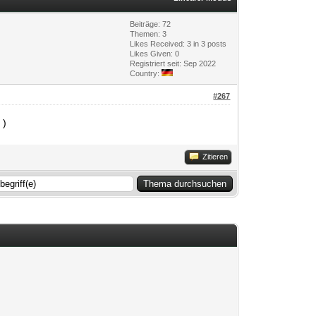
Beiträge: 72
Themen: 3
Likes Received:
3
in 3 posts
Likes Given: 0
Registriert seit: Sep 2022
Country:
#267
 )
Zitieren