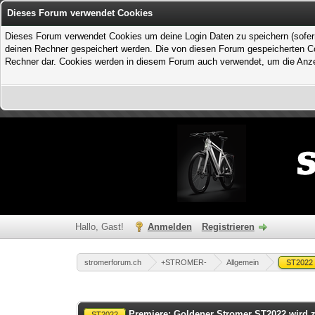
Dieses Forum verwendet Cookies
Dieses Forum verwendet Cookies um deine Login Daten zu speichern (sofern Du
deinen Rechner gespeichert werden. Die von diesen Forum gespeicherten Coo
Rechner dar. Cookies werden in diesem Forum auch verwendet, um die Anzei
Hallo, Gast!
Anmelden
Registrieren
stromerforum.ch
+STROMER-
Allgemein
ST2022
1 Bewertung(en) - 1 im Durchschnitt
1
2
3
4
5
Premiere: Goldener Stromer ST2022 wird 
ST2022