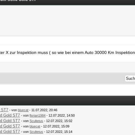
eter X zur Inspektion muss ( so wie bei einem Auto 30000 Km Inspektion
d ST7
- von
bluecat
- 11.07.2022, 20:46
id Gold ST7
- von
florian1984
- 12.07.2022, 14:50
id Gold ST7
- von
Scultetus
- 12.07.2022, 15:02
id Gold ST7
- von
bluecat
- 12.07.2022, 15:09
id Gold ST7
- von
Scultetus
- 12.07.2022, 15:14