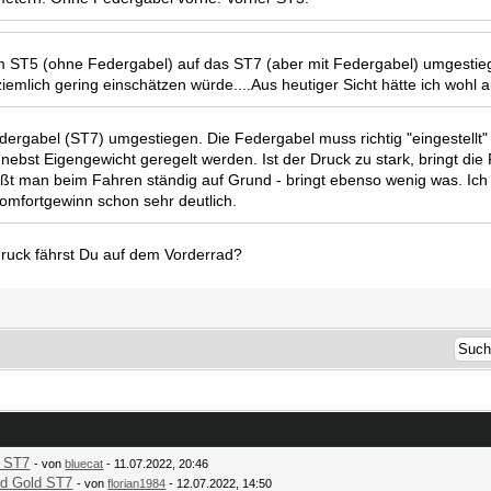
m ST5 (ohne Federgabel) auf das ST7 (aber mit Federgabel) umgestie
iemlich gering einschätzen würde....Aus heutiger Sicht hätte ich wohl
dergabel (ST7) umgestiegen. Die Federgabel muss richtig "eingestellt"
bst Eigengewicht geregelt werden. Ist der Druck zu stark, bringt die F
tößt man beim Fahren ständig auf Grund - bringt ebenso wenig was. I
 Komfortgewinn schon sehr deutlich.
druck fährst Du auf dem Vorderrad?
d ST7
- von
bluecat
- 11.07.2022, 20:46
id Gold ST7
- von
florian1984
- 12.07.2022, 14:50