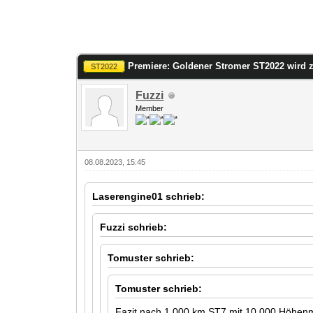
Premiere: Goldener Stromer ST2022 wird 
ST2022
Fuzzi
Member
08.08.2023, 15:45
Laserengine01 schrieb:
Fuzzi schrieb:
Tomuster schrieb:
Tomuster schrieb:
Fazit nach 1.000 km ST7 mit 10.000 Höhenm