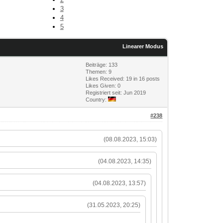
3
4
5
Linearer Modus
Beiträge: 133
Themen: 9
Likes Received:
19
in 16 posts
Likes Given: 0
Registriert seit: Jun 2019
Country:
#238
(08.08.2023, 15:03)
(04.08.2023, 14:35)
(04.08.2023, 13:57)
(31.05.2023, 20:25)