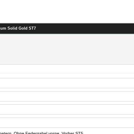
zum Solid Gold ST7
etern. Ohne Federgabel vorne. Vorher ST5.