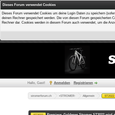
Dieses Forum verwendet Cookies
Dieses Forum verwendet Cookies um deine Login Daten zu speichern (sofern Du
deinen Rechner gespeichert werden. Die von diesen Forum gespeicherten Coo
Rechner dar. Cookies werden in diesem Forum auch verwendet, um die Anzei
Hallo, Gast!
Anmelden
Registrieren
stromerforum.ch
+STROMER-
Allgemein
ST2022
1 Bewertung(en) - 1 im Durchschnitt
1
2
3
4
5
Premiere: Goldener Stromer ST2022 wird 
ST2022