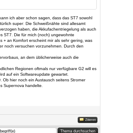
h kann ich aber schon sagen, dass das ST7 sowohl
atürlich super: Die Schweißnähte sind allesamt
 verzogen haben, die Akkufachentriegelung als auch
es ST7. Die für mich (noch) ungewohnte
 + an Komfort erscheint mir als sehr gering, was
h aber noch versuchen vorzunehmen. Durch den
kervorbaus, an dem üblicherweise auch die
dlichen Regionen oftmals nur verfügbare G2 will es
ird auf ein Softwareupdate gewartet.
9. Ob hier noch ein Austausch seitens Stromer
ens Supernova handelte.
Zitieren