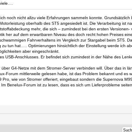
viele….
 ich noch nicht allzu viele Erfahrungen sammeln konnte. Grundsätzlic
r Motorleistung oberhalb des ST5 angesiedelt ist. Die Verarbeitung ist n
ststoffabdeckung mehr, die sich – zumindest bei den ersten Versionen-
ptik her auf dem erwartbaren Niveau des doch recht hohen Preises ein
t schwammigen Fahrverhaltens im Vergleich zur Stargabel beim ST5. Das
lung zu tun hat….. Optimierungen hinsichtlich der Einstellung werde ic
öglichkeiten aber eingeschränkt.
des USB-Anschlusses. Er befindet sich zumindest in der Nähe des Len
 über G4-Netze mit dem Stromer-Server verbinden will. Über das in län
elux-Forum mittlerweile gelesen habe, ist das Problem bekannt und es w
99 Pro, wie von Stromer offeriert, eingebaut sondern die Supernova M9
. Im Benelux-Forum ist zu lesen, dass es sich um Lieferprobleme seit