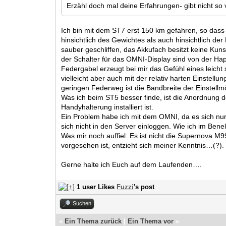
Erzähl doch mal deine Erfahrungen- gibt nicht so 
Ich bin mit dem ST7 erst 150 km gefahren, so dass
hinsichtlich des Gewichtes als auch hinsichtlich de
sauber geschliffen, das Akkufach besitzt keine Kun
der Schalter für das OMNI-Display sind von der Ha
Federgabel erzeugt bei mir das Gefühl eines leich
vielleicht aber auch mit der relativ harten Einstel
geringen Federweg ist die Bandbreite der Einstellm
Was ich beim ST5 besser finde, ist die Anordnung 
Handyhalterung installiert ist.
Ein Problem habe ich mit dem OMNI, da es sich nur
sich nicht in den Server einloggen. Wie ich im Ben
Was mir noch auffiel: Es ist nicht die Supernova M
vorgesehen ist, entzieht sich meiner Kenntnis…(?)
Gerne halte ich Euch auf dem Laufenden….
1 user Likes
Fuzzi
's post
Suchen
«
Ein Thema zurück
|
Ein Thema vor
»