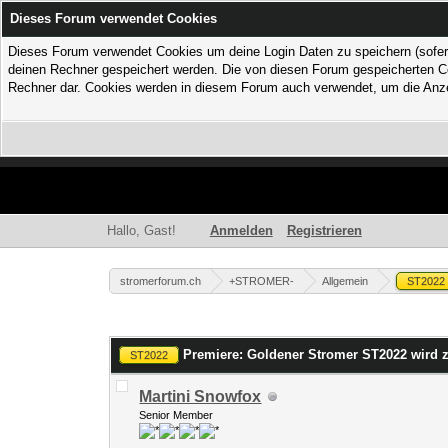
Dieses Forum verwendet Cookies
Dieses Forum verwendet Cookies um deine Login Daten zu speichern (sofern Du
deinen Rechner gespeichert werden. Die von diesen Forum gespeicherten Coo
Rechner dar. Cookies werden in diesem Forum auch verwendet, um die Anzei
Hallo, Gast!
Anmelden
Registrieren
stromerforum.ch
+STROMER-
Allgemein
ST2022
1 Bewertung(en) - 1 im Durchschnitt
1
2
3
4
5
Premiere: Goldener Stromer ST2022 wird 
ST2022
Martini Snowfox
Senior Member