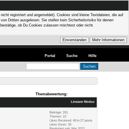
icht registriert und angemeldet). Cookies sind kleine Textdateien, die auf
 Dritten ausgelesen. Sie stellen kein Sicherheitsrisiko für deinen
bestätige, ob Du Cookies zulassen möchtest oder nicht.
Portal
Suche
Hilfe
Themabewertung:
Linearer Modus
Beiträge: 291
Themen: 10
Likes Received:
48
in 27 posts
Likes Given: 35
Registriert seit: Mar 2022