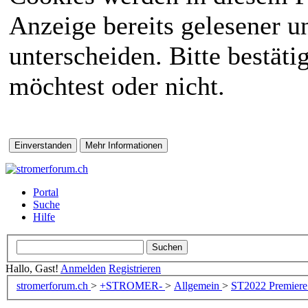
Anzeige bereits gelesener 
unterscheiden. Bitte bestät
möchtest oder nicht.
Portal
Suche
Hilfe
Hallo, Gast!
Anmelden
Registrieren
stromerforum.ch
>
+STROMER-
>
Allgemein
>
ST2022
Premiere