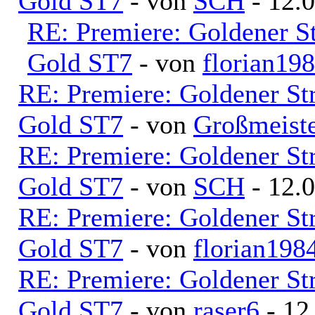
Gold ST7
- von
SCH
- 12.0
RE: Premiere: Goldener S
Gold ST7
- von
florian19
RE: Premiere: Goldener S
Gold ST7
- von
Großmeiste
RE: Premiere: Goldener S
Gold ST7
- von
SCH
- 12.0
RE: Premiere: Goldener S
Gold ST7
- von
florian198
RE: Premiere: Goldener S
Gold ST7
- von
raser6
- 12