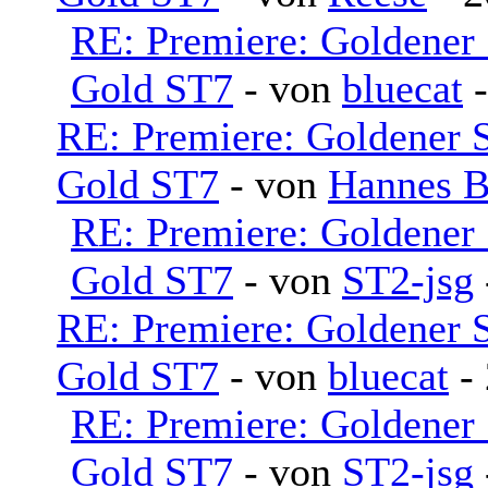
RE: Premiere: Goldener
Gold ST7
- von
bluecat
-
RE: Premiere: Goldener 
Gold ST7
- von
Hannes B
RE: Premiere: Goldener
Gold ST7
- von
ST2-jsg
RE: Premiere: Goldener 
Gold ST7
- von
bluecat
- 
RE: Premiere: Goldener
Gold ST7
- von
ST2-jsg