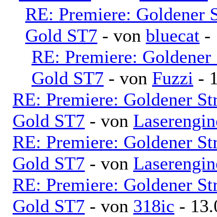
RE: Premiere: Goldener 
Gold ST7
- von
bluecat
- 
RE: Premiere: Goldener
Gold ST7
- von
Fuzzi
- 
RE: Premiere: Goldener S
Gold ST7
- von
Laserengi
RE: Premiere: Goldener S
Gold ST7
- von
Laserengi
RE: Premiere: Goldener S
Gold ST7
- von
318ic
- 13.