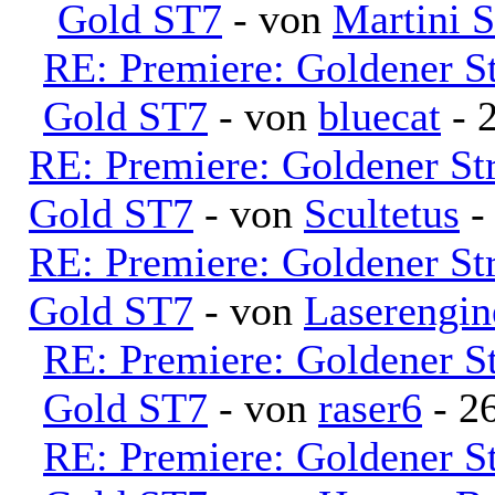
Gold ST7
- von
Martini 
RE: Premiere: Goldener S
Gold ST7
- von
bluecat
- 
RE: Premiere: Goldener S
Gold ST7
- von
Scultetus
-
RE: Premiere: Goldener S
Gold ST7
- von
Laserengi
RE: Premiere: Goldener S
Gold ST7
- von
raser6
- 26
RE: Premiere: Goldener S