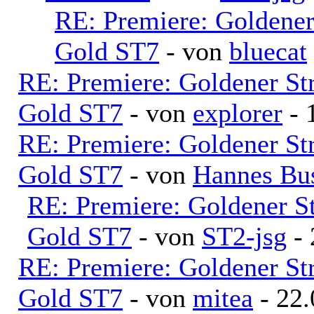
RE: Premiere: Goldene
Gold ST7
- von
bluecat
RE: Premiere: Goldener S
Gold ST7
- von
explorer
- 
RE: Premiere: Goldener S
Gold ST7
- von
Hannes Bu
RE: Premiere: Goldener S
Gold ST7
- von
ST2-jsg
- 
RE: Premiere: Goldener S
Gold ST7
- von
mitea
- 22.