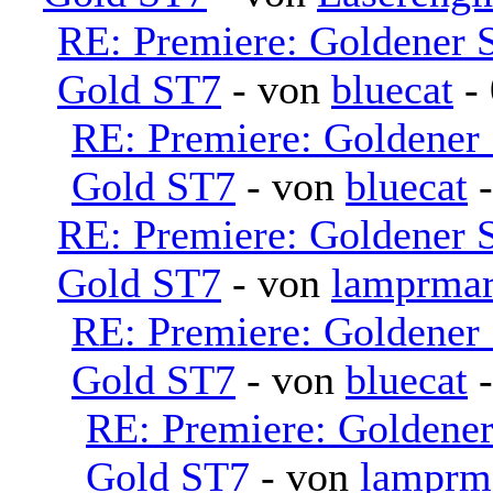
RE: Premiere: Goldener 
Gold ST7
- von
bluecat
- 
RE: Premiere: Goldener
Gold ST7
- von
bluecat
-
RE: Premiere: Goldener 
Gold ST7
- von
lamprma
RE: Premiere: Goldener
Gold ST7
- von
bluecat
-
RE: Premiere: Goldene
Gold ST7
- von
lamprm