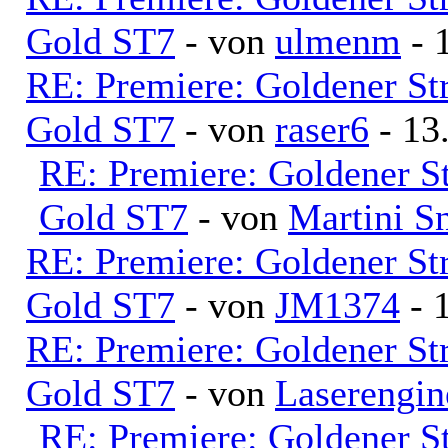
Gold ST7
- von
ulmenm
- 
RE: Premiere: Goldener S
Gold ST7
- von
raser6
- 13
RE: Premiere: Goldener S
Gold ST7
- von
Martini S
RE: Premiere: Goldener S
Gold ST7
- von
JM1374
- 
RE: Premiere: Goldener S
Gold ST7
- von
Laserengi
RE: Premiere: Goldener S