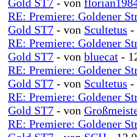
Gold ST7
- von
florian198
RE: Premiere: Goldener S
Gold ST7
- von
Scultetus
-
RE: Premiere: Goldener S
Gold ST7
- von
bluecat
- 1
RE: Premiere: Goldener S
Gold ST7
- von
Scultetus
-
RE: Premiere: Goldener S
Gold ST7
- von
Großmeiste
RE: Premiere: Goldener S