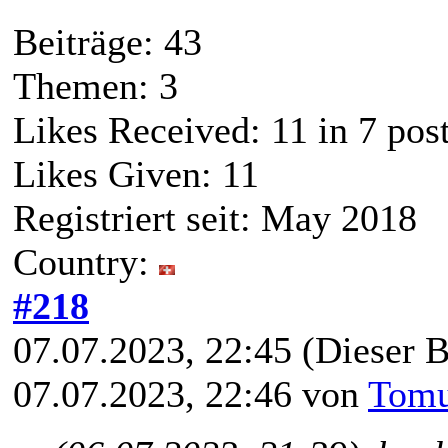
Beiträge: 43
Themen: 3
Likes Received:
11
in 7 pos
Likes Given: 11
Registriert seit: May 2018
Country:
#218
07.07.2023, 22:45
(Dieser B
07.07.2023, 22:46 von
Tomu