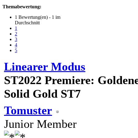
Themabewertung:
1 Bewertung(en) - 1 im
Durchschnitt
1
2
3
4
5
Linearer Modus
ST2022
Premiere: Golden
Solid Gold ST7
Tomuster
Junior Member