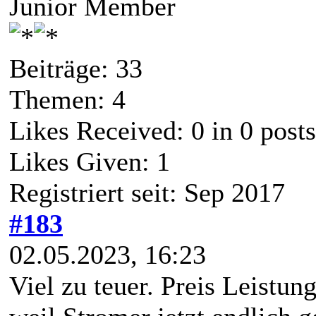
Junior Member
Beiträge: 33
Themen: 4
Likes Received:
0
in 0 posts
Likes Given: 1
Registriert seit: Sep 2017
#183
02.05.2023, 16:23
Viel zu teuer. Preis Leistun