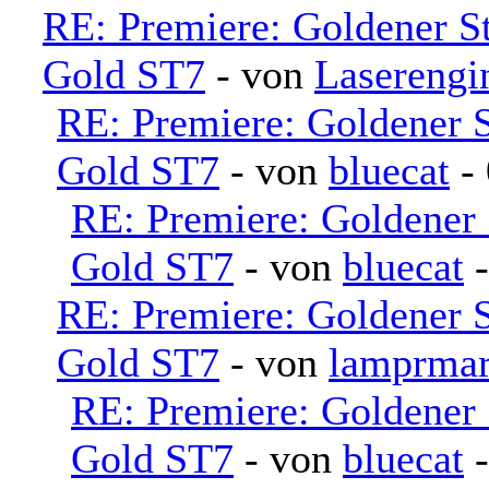
RE: Premiere: Goldener S
Gold ST7
- von
Laserengi
RE: Premiere: Goldener 
Gold ST7
- von
bluecat
- 
RE: Premiere: Goldener
Gold ST7
- von
bluecat
-
RE: Premiere: Goldener 
Gold ST7
- von
lamprma
RE: Premiere: Goldener
Gold ST7
- von
bluecat
-