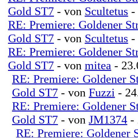
Gold ST7
- von
Scultetus
-
RE: Premiere: Goldener S
Gold ST7
- von
Scultetus
-
RE: Premiere: Goldener S
Gold ST7
- von
mitea
- 23.
RE: Premiere: Goldener S
Gold ST7
- von
Fuzzi
- 24
RE: Premiere: Goldener S
Gold ST7
- von
JM1374
- 
RE: Premiere: Goldener 