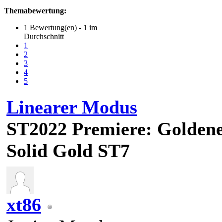
Themabewertung:
1 Bewertung(en) - 1 im
Durchschnitt
1
2
3
4
5
Linearer Modus
ST2022
Premiere: Golden
Solid Gold ST7
xt86