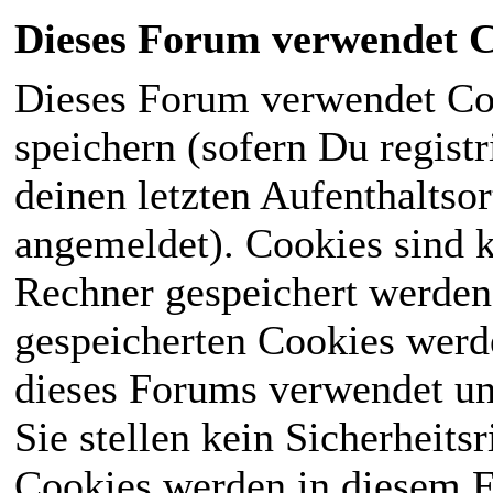
Dieses Forum verwendet C
Dieses Forum verwendet Co
speichern (sofern Du registr
deinen letzten Aufenthaltsor
angemeldet). Cookies sind k
Rechner gespeichert werden
gespeicherten Cookies werd
dieses Forums verwendet und
Sie stellen kein Sicherheits
Cookies werden in diesem 