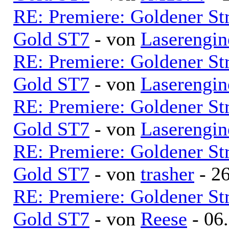
RE: Premiere: Goldener S
Gold ST7
- von
Laserengi
RE: Premiere: Goldener S
Gold ST7
- von
Laserengi
RE: Premiere: Goldener S
Gold ST7
- von
Laserengi
RE: Premiere: Goldener S
Gold ST7
- von
trasher
- 26
RE: Premiere: Goldener S
Gold ST7
- von
Reese
- 06