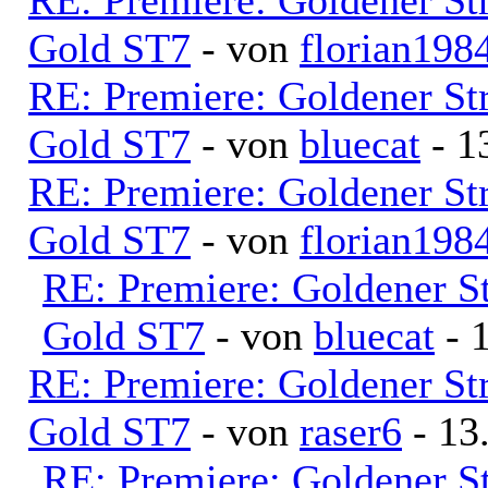
RE: Premiere: Goldener S
Gold ST7
- von
florian198
RE: Premiere: Goldener S
Gold ST7
- von
bluecat
- 1
RE: Premiere: Goldener S
Gold ST7
- von
florian198
RE: Premiere: Goldener S
Gold ST7
- von
bluecat
- 
RE: Premiere: Goldener S
Gold ST7
- von
raser6
- 13
RE: Premiere: Goldener S