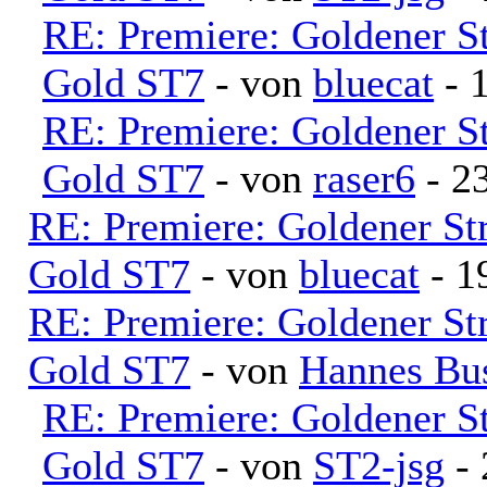
RE: Premiere: Goldener S
Gold ST7
- von
bluecat
- 
RE: Premiere: Goldener S
Gold ST7
- von
raser6
- 23
RE: Premiere: Goldener S
Gold ST7
- von
bluecat
- 1
RE: Premiere: Goldener S
Gold ST7
- von
Hannes Bu
RE: Premiere: Goldener S
Gold ST7
- von
ST2-jsg
- 