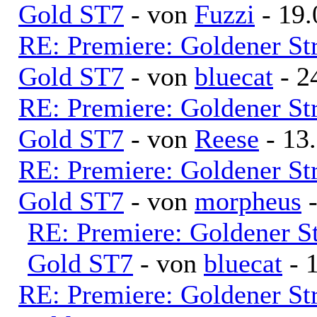
Gold ST7
- von
Fuzzi
- 19.
RE: Premiere: Goldener S
Gold ST7
- von
bluecat
- 2
RE: Premiere: Goldener S
Gold ST7
- von
Reese
- 13
RE: Premiere: Goldener S
Gold ST7
- von
morpheus
-
RE: Premiere: Goldener S
Gold ST7
- von
bluecat
- 
RE: Premiere: Goldener S