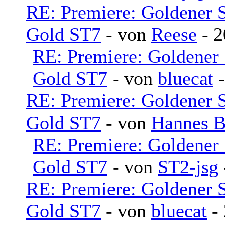
RE: Premiere: Goldener 
Gold ST7
- von
Reese
- 2
RE: Premiere: Goldener
Gold ST7
- von
bluecat
-
RE: Premiere: Goldener 
Gold ST7
- von
Hannes B
RE: Premiere: Goldener
Gold ST7
- von
ST2-jsg
RE: Premiere: Goldener 
Gold ST7
- von
bluecat
- 