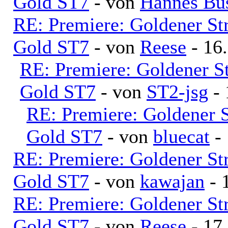
Gold ST7
- von
Hannes Bu
RE: Premiere: Goldener S
Gold ST7
- von
Reese
- 16
RE: Premiere: Goldener S
Gold ST7
- von
ST2-jsg
- 
RE: Premiere: Goldener 
Gold ST7
- von
bluecat
- 
RE: Premiere: Goldener S
Gold ST7
- von
kawajan
- 
RE: Premiere: Goldener S
Gold ST7
- von
Reese
- 17