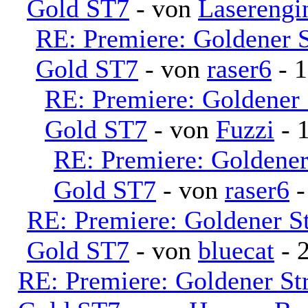
Gold ST7
- von
Laserengi
RE: Premiere: Goldener 
Gold ST7
- von
raser6
- 1
RE: Premiere: Goldener
Gold ST7
- von
Fuzzi
- 
RE: Premiere: Goldene
Gold ST7
- von
raser6
-
RE: Premiere: Goldener S
Gold ST7
- von
bluecat
- 
RE: Premiere: Goldener S