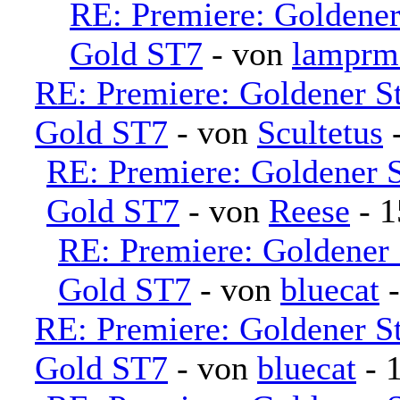
RE: Premiere: Goldene
Gold ST7
- von
lamprm
RE: Premiere: Goldener S
Gold ST7
- von
Scultetus
-
RE: Premiere: Goldener 
Gold ST7
- von
Reese
- 1
RE: Premiere: Goldener
Gold ST7
- von
bluecat
-
RE: Premiere: Goldener S
Gold ST7
- von
bluecat
- 