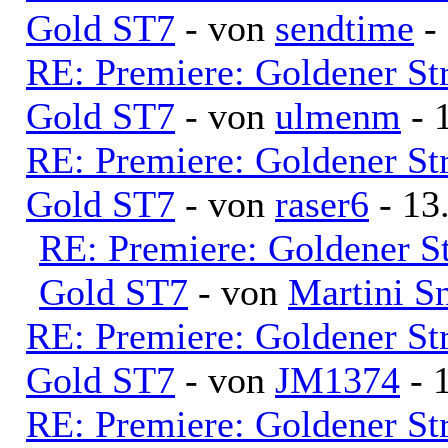
Gold ST7
- von
sendtime
- 
RE: Premiere: Goldener S
Gold ST7
- von
ulmenm
- 
RE: Premiere: Goldener S
Gold ST7
- von
raser6
- 13
RE: Premiere: Goldener S
Gold ST7
- von
Martini S
RE: Premiere: Goldener S
Gold ST7
- von
JM1374
- 
RE: Premiere: Goldener S