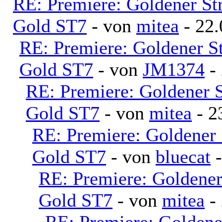
RE: Premiere: Goldener S
Gold ST7
- von
mitea
- 22.
RE: Premiere: Goldener S
Gold ST7
- von
JM1374
- 
RE: Premiere: Goldener 
Gold ST7
- von
mitea
- 2
RE: Premiere: Goldener
Gold ST7
- von
bluecat
-
RE: Premiere: Goldene
Gold ST7
- von
mitea
- 