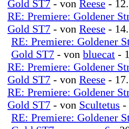
Gold ST7
- von
Reese
- 12
RE: Premiere: Goldener S
Gold ST7
- von
Reese
- 14
RE: Premiere: Goldener S
Gold ST7
- von
bluecat
- 
RE: Premiere: Goldener S
Gold ST7
- von
Reese
- 17
RE: Premiere: Goldener S
Gold ST7
- von
Scultetus
-
RE: Premiere: Goldener S