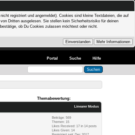
icht registriert und angemeldet). Cookies sind kleine Textdateien, die auf
 Dritten ausgelesen. Sie stellen kein Sicherheitsrisiko für deinen
bestätige, ob Du Cookies zulassen möchtest oder nicht.
Portal
Suche
Hilfe
Themabewertung:
Linearer Modus
Beiträge: 569
Themen: 15
Likes Received:
17
in 14 posts
Likes Given: 14
Registriert seit: Dec 2017