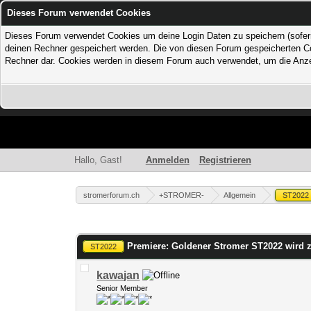
Dieses Forum verwendet Cookies
Dieses Forum verwendet Cookies um deine Login Daten zu speichern (sofern Du
deinen Rechner gespeichert werden. Die von diesen Forum gespeicherten Coo
Rechner dar. Cookies werden in diesem Forum auch verwendet, um die Anzei
Hallo, Gast!
Anmelden
Registrieren
stromerforum.ch
+STROMER-
Allgemein
ST2022
1 Bewertung(en) - 1 im Durchschnitt
1
2
3
4
5
Premiere: Goldener Stromer ST2022 wird 
ST2022
kawajan
Senior Member