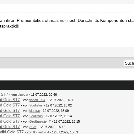
a an ihren Premiumbikes oftmals nur noch Durschnitts Komponenten s
spraktik!!!!
d ST7
- von
bluecat
- 11.07.2022, 20:46
id Gold ST7
- von
florian1984
- 12.07.2022, 14:50
id Gold ST7
- von
Scultetus
- 12.07.2022, 15:02
id Gold ST7
- von
bluecat
- 12.07.2022, 15:09
id Gold ST7
- von
Scultetus
- 12.07.2022, 15:14
id Gold ST7
- von
Großmeister T
- 12.07.2022, 15:15
id Gold ST7
- von
SCH
- 12.07.2022, 15:42
olid Gold ST7
- von
florian1984
- 12.07.2022, 15:59