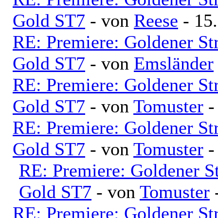
Gold ST7
- von
Reese
- 15
RE: Premiere: Goldener S
Gold ST7
- von
Emsländer
RE: Premiere: Goldener S
Gold ST7
- von
Tomuster
-
RE: Premiere: Goldener S
Gold ST7
- von
Tomuster
-
RE: Premiere: Goldener S
Gold ST7
- von
Tomuster
-
RE: Premiere: Goldener S