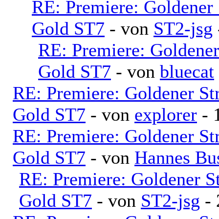
RE: Premiere: Goldener
Gold ST7
- von
ST2-jsg
RE: Premiere: Goldene
Gold ST7
- von
bluecat
RE: Premiere: Goldener S
Gold ST7
- von
explorer
- 
RE: Premiere: Goldener S
Gold ST7
- von
Hannes Bu
RE: Premiere: Goldener S
Gold ST7
- von
ST2-jsg
- 