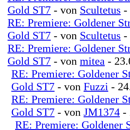
Gold ST7
- von
Scultetus
-
RE: Premiere: Goldener S
Gold ST7
- von
Scultetus
-
RE: Premiere: Goldener S
Gold ST7
- von
mitea
- 23.
RE: Premiere: Goldener S
Gold ST7
- von
Fuzzi
- 24
RE: Premiere: Goldener S
Gold ST7
- von
JM1374
- 
RE: Premiere: Goldener 