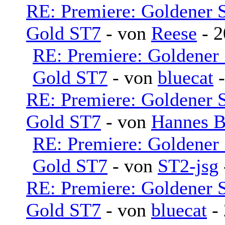
RE: Premiere: Goldener 
Gold ST7
- von
Reese
- 2
RE: Premiere: Goldener
Gold ST7
- von
bluecat
-
RE: Premiere: Goldener 
Gold ST7
- von
Hannes B
RE: Premiere: Goldener
Gold ST7
- von
ST2-jsg
RE: Premiere: Goldener 
Gold ST7
- von
bluecat
- 