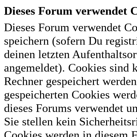
Dieses Forum verwendet C
Dieses Forum verwendet Co
speichern (sofern Du registr
deinen letzten Aufenthaltsor
angemeldet). Cookies sind k
Rechner gespeichert werden
gespeicherten Cookies werd
dieses Forums verwendet und
Sie stellen kein Sicherheits
Cookies werden in diesem 