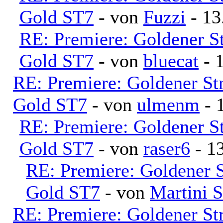
Gold ST7
- von
Fuzzi
- 13
RE: Premiere: Goldener S
Gold ST7
- von
bluecat
- 
RE: Premiere: Goldener S
Gold ST7
- von
ulmenm
- 
RE: Premiere: Goldener S
Gold ST7
- von
raser6
- 13
RE: Premiere: Goldener 
Gold ST7
- von
Martini 
RE: Premiere: Goldener S