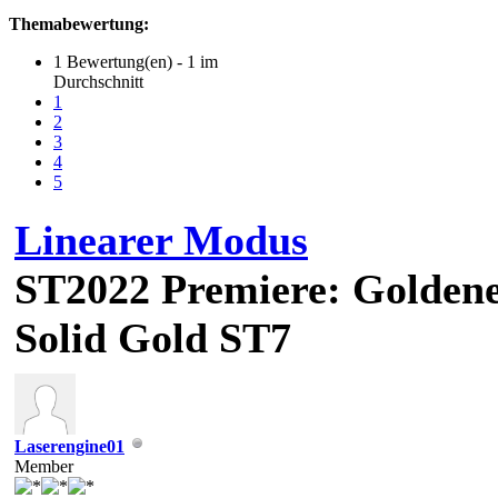
Themabewertung:
1 Bewertung(en) - 1 im
Durchschnitt
1
2
3
4
5
Linearer Modus
ST2022
Premiere: Golden
Solid Gold ST7
Laserengine01
Member