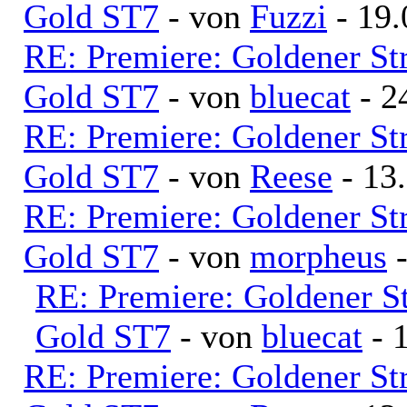
Gold ST7
- von
Fuzzi
- 19.
RE: Premiere: Goldener S
Gold ST7
- von
bluecat
- 2
RE: Premiere: Goldener S
Gold ST7
- von
Reese
- 13
RE: Premiere: Goldener S
Gold ST7
- von
morpheus
-
RE: Premiere: Goldener S
Gold ST7
- von
bluecat
- 
RE: Premiere: Goldener S