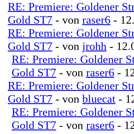
RE: Premiere: Goldener S
Gold ST7
- von
raser6
- 12
RE: Premiere: Goldener S
Gold ST7
- von
jrohh
- 12.
RE: Premiere: Goldener S
Gold ST7
- von
raser6
- 12
RE: Premiere: Goldener S
Gold ST7
- von
bluecat
- 1
RE: Premiere: Goldener S
Gold ST7
- von
raser6
- 12