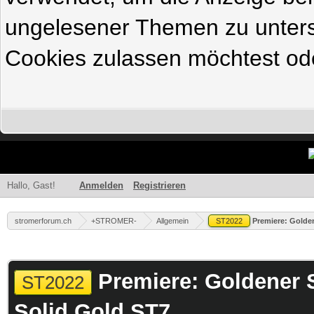
ungelesener Themen zu untersc
Cookies zulassen möchtest ode
Hallo, Gast!
Anmelden
Registrieren
stromerforum.ch
+STROMER-
Allgemein
ST2022
Premiere: Golde
 im Durchschnitt
Premiere: Goldener 
ST2022
Solid Gold ST7