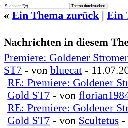
«
Ein Thema zurück
|
Ein
Nachrichten in diesem Th
Premiere: Goldener Strome
ST7
- von
bluecat
- 11.07.2
RE: Premiere: Goldener S
Gold ST7
- von
florian198
RE: Premiere: Goldener S
Gold ST7
- von
Scultetus
-