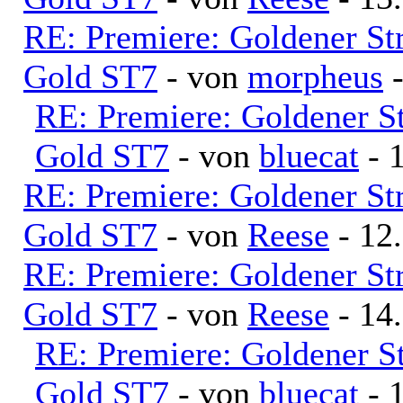
RE: Premiere: Goldener S
Gold ST7
- von
morpheus
-
RE: Premiere: Goldener S
Gold ST7
- von
bluecat
- 
RE: Premiere: Goldener S
Gold ST7
- von
Reese
- 12
RE: Premiere: Goldener S
Gold ST7
- von
Reese
- 14
RE: Premiere: Goldener S
Gold ST7
- von
bluecat
- 