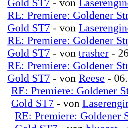
Gold ST7
- von
Laserengi
RE: Premiere: Goldener S
Gold ST7
- von
Laserengi
RE: Premiere: Goldener S
Gold ST7
- von
trasher
- 26
RE: Premiere: Goldener S
Gold ST7
- von
Reese
- 06
RE: Premiere: Goldener S
Gold ST7
- von
Laserengi
RE: Premiere: Goldener 