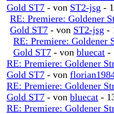
Gold ST7
- von
ST2-jsg
- 1
RE: Premiere: Goldener S
Gold ST7
- von
ST2-jsg
- 
RE: Premiere: Goldener 
Gold ST7
- von
bluecat
- 
RE: Premiere: Goldener S
Gold ST7
- von
florian198
RE: Premiere: Goldener S
Gold ST7
- von
bluecat
- 1
RE: Premiere: Goldener S