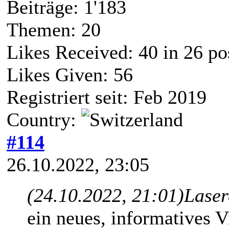
Beiträge: 1'183
Themen: 20
Likes Received:
40
in 26 po
Likes Given: 56
Registriert seit: Feb 2019
Country:
#114
26.10.2022, 23:05
(24.10.2022, 21:01)
Laser
ein neues, informatives V