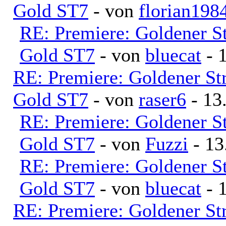
Gold ST7
- von
florian198
RE: Premiere: Goldener S
Gold ST7
- von
bluecat
- 
RE: Premiere: Goldener S
Gold ST7
- von
raser6
- 13
RE: Premiere: Goldener S
Gold ST7
- von
Fuzzi
- 13
RE: Premiere: Goldener S
Gold ST7
- von
bluecat
- 
RE: Premiere: Goldener S