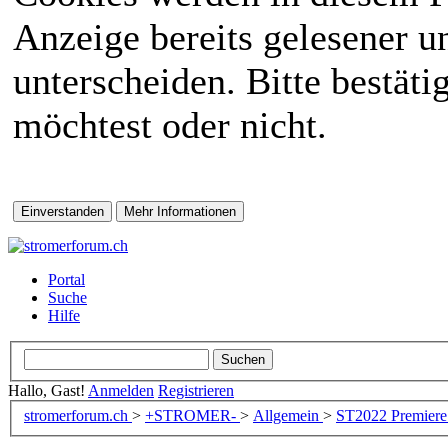
Anzeige bereits gelesener 
unterscheiden. Bitte bestät
möchtest oder nicht.
Portal
Suche
Hilfe
Hallo, Gast!
Anmelden
Registrieren
stromerforum.ch
>
+STROMER-
>
Allgemein
>
ST2022
Premiere