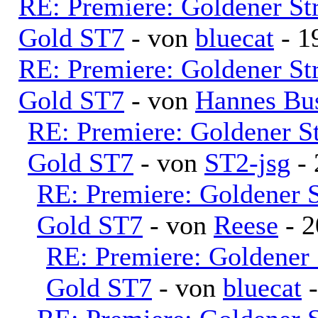
RE: Premiere: Goldener S
Gold ST7
- von
bluecat
- 1
RE: Premiere: Goldener S
Gold ST7
- von
Hannes Bu
RE: Premiere: Goldener S
Gold ST7
- von
ST2-jsg
- 
RE: Premiere: Goldener 
Gold ST7
- von
Reese
- 2
RE: Premiere: Goldener
Gold ST7
- von
bluecat
-