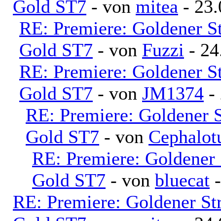
Gold ST7
- von
mitea
- 23.
RE: Premiere: Goldener S
Gold ST7
- von
Fuzzi
- 24
RE: Premiere: Goldener S
Gold ST7
- von
JM1374
- 
RE: Premiere: Goldener 
Gold ST7
- von
Cephalot
RE: Premiere: Goldener
Gold ST7
- von
bluecat
-
RE: Premiere: Goldener S