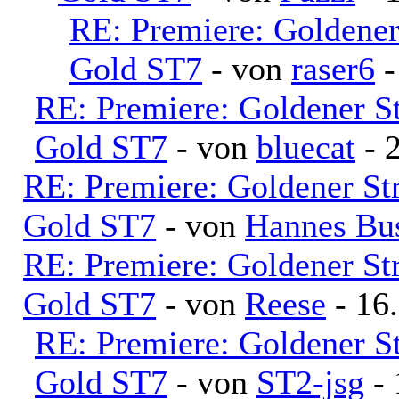
RE: Premiere: Goldene
Gold ST7
- von
raser6
-
RE: Premiere: Goldener S
Gold ST7
- von
bluecat
- 
RE: Premiere: Goldener S
Gold ST7
- von
Hannes Bu
RE: Premiere: Goldener S
Gold ST7
- von
Reese
- 16
RE: Premiere: Goldener S
Gold ST7
- von
ST2-jsg
- 