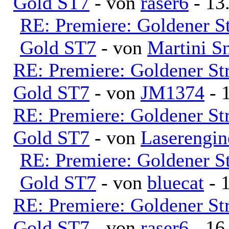
Gold ST7
- von
raser6
- 13
RE: Premiere: Goldener S
Gold ST7
- von
Martini S
RE: Premiere: Goldener S
Gold ST7
- von
JM1374
- 
RE: Premiere: Goldener S
Gold ST7
- von
Laserengi
RE: Premiere: Goldener S
Gold ST7
- von
bluecat
- 
RE: Premiere: Goldener S
Gold ST7
- von
raser6
- 16