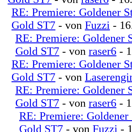
RE: Premiere: Goldener S
Gold ST7
- von
Fuzzi
- 16
RE: Premiere: Goldener 
Gold ST7
- von
raser6
- 1
RE: Premiere: Goldener S
Gold ST7
- von
Laserengi
RE: Premiere: Goldener 
Gold ST7
- von
raser6
- 1
RE: Premiere: Goldener
Gold ST7
- von
Fuzzi
- 