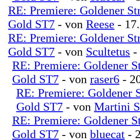
RE: Premiere: Goldener S
Gold ST7
- von
Reese
- 17
RE: Premiere: Goldener S
Gold ST7
- von
Scultetus
-
RE: Premiere: Goldener S
Gold ST7
- von
raser6
- 20
RE: Premiere: Goldener 
Gold ST7
- von
Martini 
RE: Premiere: Goldener S
Gold ST7
- von
bluecat
- 