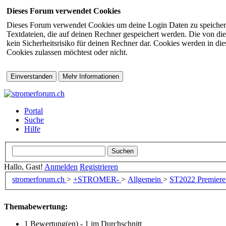
Dieses Forum verwendet Cookies
Dieses Forum verwendet Cookies um deine Login Daten zu speichern (s
Textdateien, die auf deinen Rechner gespeichert werden. Die von di
kein Sicherheitsrisiko für deinen Rechner dar. Cookies werden in d
Cookies zulassen möchtest oder nicht.
Portal
Suche
Hilfe
Hallo, Gast!
Anmelden
Registrieren
stromerforum.ch
>
+STROMER-
>
Allgemein
>
ST2022
Premiere
Themabewertung:
1 Bewertung(en) - 1 im Durchschnitt