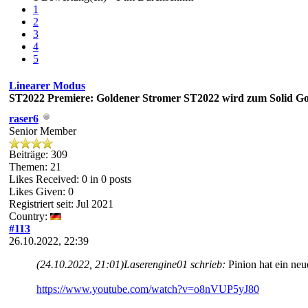
1
2
3
4
5
Linearer Modus
ST2022
Premiere: Goldener Stromer ST2022 wird zum Solid G
raser6
Senior Member
Beiträge: 309
Themen: 21
Likes Received:
0
in 0 posts
Likes Given: 0
Registriert seit: Jul 2021
Country:
#113
26.10.2022, 22:39
(24.10.2022, 21:01)
Laserengine01 schrieb:
Pinion hat ein neu
https://www.youtube.com/watch?v=o8nVUP5yJ80