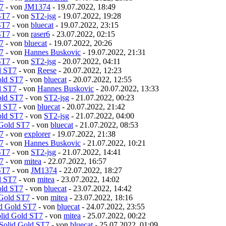
7
- von
JM1374
- 19.07.2022, 18:49
ST7
- von
ST2-jsg
- 19.07.2022, 19:28
ST7
- von
bluecat
- 19.07.2022, 23:15
ST7
- von
raser6
- 23.07.2022, 02:15
7
- von
bluecat
- 19.07.2022, 20:26
7
- von
Hannes Buskovic
- 19.07.2022, 21:31
ST7
- von
ST2-jsg
- 20.07.2022, 04:11
d ST7
- von
Reese
- 20.07.2022, 12:23
old ST7
- von
bluecat
- 20.07.2022, 12:55
d ST7
- von
Hannes Buskovic
- 20.07.2022, 13:33
old ST7
- von
ST2-jsg
- 21.07.2022, 00:23
d ST7
- von
bluecat
- 20.07.2022, 21:42
old ST7
- von
ST2-jsg
- 21.07.2022, 04:00
 Gold ST7
- von
bluecat
- 21.07.2022, 08:53
7
- von
explorer
- 19.07.2022, 21:38
7
- von
Hannes Buskovic
- 21.07.2022, 10:21
ST7
- von
ST2-jsg
- 21.07.2022, 14:41
7
- von
mitea
- 22.07.2022, 16:57
ST7
- von
JM1374
- 22.07.2022, 18:27
d ST7
- von
mitea
- 23.07.2022, 14:02
old ST7
- von
bluecat
- 23.07.2022, 14:42
 Gold ST7
- von
mitea
- 23.07.2022, 18:16
id Gold ST7
- von
bluecat
- 24.07.2022, 23:55
olid Gold ST7
- von
mitea
- 25.07.2022, 00:22
Solid Gold ST7
- von
bluecat
- 25.07.2022, 01:09