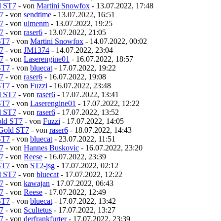
d ST7
- von
Martini Snowfox
- 13.07.2022, 17:48
7
- von
sendtime
- 13.07.2022, 16:51
7
- von
ulmenm
- 13.07.2022, 19:25
7
- von
raser6
- 13.07.2022, 21:05
ST7
- von
Martini Snowfox
- 14.07.2022, 00:02
7
- von
JM1374
- 14.07.2022, 23:04
7
- von
Laserengine01
- 16.07.2022, 18:57
ST7
- von
bluecat
- 17.07.2022, 19:22
7
- von
raser6
- 16.07.2022, 19:08
ST7
- von
Fuzzi
- 16.07.2022, 23:48
d ST7
- von
raser6
- 17.07.2022, 13:41
ST7
- von
Laserengine01
- 17.07.2022, 12:22
d ST7
- von
raser6
- 17.07.2022, 13:52
old ST7
- von
Fuzzi
- 17.07.2022, 14:05
 Gold ST7
- von
raser6
- 18.07.2022, 14:43
ST7
- von
bluecat
- 23.07.2022, 11:51
7
- von
Hannes Buskovic
- 16.07.2022, 23:20
7
- von
Reese
- 16.07.2022, 23:39
ST7
- von
ST2-jsg
- 17.07.2022, 02:12
d ST7
- von
bluecat
- 17.07.2022, 12:22
7
- von
kawajan
- 17.07.2022, 06:43
7
- von
Reese
- 17.07.2022, 12:49
ST7
- von
bluecat
- 17.07.2022, 13:42
7
- von
Scultetus
- 17.07.2022, 13:27
7
- von
derfrankfurter
- 17.07.2022, 23:39