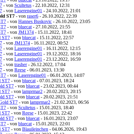
7
- von
Scultetus
- 22.10.2022, 12:31
7
- von
Laserengine01
- 24.10.2022, 21:01
old ST7
- von
raser6
- 26.10.2022, 22:39
ST7
- von
Hannes Buskovic
- 26.10.2022, 23:05
ST7
- von
bluecat
- 27.10.2022, 21:55
ST7
- von
JM1374
- 15.11.2022, 18:41
d ST7
- von
bluecat
- 15.11.2022, 22:57
7
- von
JM1374
- 16.11.2022, 00:52
7
- von
Laserengine01
- 16.11.2022, 12:15
7
- von
Laserengine01
- 19.12.2022, 18:16
7
- von
Laserengine01
- 23.12.2022, 16:59
7
- von
trasher
- 26.12.2022, 17:04
7
- von
Reese
- 06.01.2023, 13:30
ST7
- von
Laserengine01
- 06.01.2023, 14:07
d ST7
- von
bluecat
- 07.01.2023, 18:24
old ST7
- von
bluecat
- 23.02.2023, 00:44
d ST7
- von
lamprmar2
- 20.02.2023, 20:15
old ST7
- von
bluecat
- 20.02.2023, 21:51
 Gold ST7
- von
lamprmar2
- 21.02.2023, 06:56
ST7
- von
Scultetus
- 15.01.2023, 18:40
d ST7
- von
Reese
- 15.01.2023, 22:42
old ST7
- von
bluecat
- 16.01.2023, 23:07
ST7
- von
bluecat
- 15.01.2023, 22:01
d ST7
- von
Blauileinchen
- 04.06.2026, 19:43